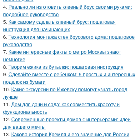
4.
Реально ли изготовить клееный брус своими руками:
подробное руководство
5.
Как самому сделать клееный брус: пошаговая
инструкция для начинающих
6.
Технология монтажа стен брусового дома: пошаговое
руководство
7.
Какие интересные факты о метро Москвы знают
немногие
8.
Творим ежика из бутылки: пошаговая инструкция
9.
Сделайте вместе с ребенком: 5 простых и интересных
поделок из бумаги
10.
Какие экскурсии по Ижевску помогут узнать город
лучше
11.
Дом для дачи и сада: как совместить красоту и
функциональность
12.
Современные проекты домов с интерьерами: идеи
для вашего мечты
13.
Какова история Кремля и его значение для России