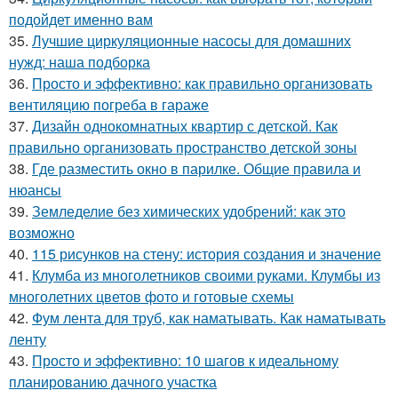
подойдет именно вам
35.
Лучшие циркуляционные насосы для домашних
нужд: наша подборка
36.
Просто и эффективно: как правильно организовать
вентиляцию погреба в гараже
37.
Дизайн однокомнатных квартир с детской. Как
правильно организовать пространство детской зоны
38.
Где разместить окно в парилке. Общие правила и
нюансы
39.
Земледелие без химических удобрений: как это
возможно
40.
115 рисунков на стену: история создания и значение
41.
Клумба из многолетников своими руками. Клумбы из
многолетних цветов фото и готовые схемы
42.
Фум лента для труб, как наматывать. Как наматывать
ленту
43.
Просто и эффективно: 10 шагов к идеальному
планированию дачного участка