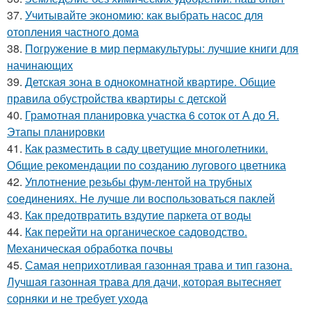
37.
Учитывайте экономию: как выбрать насос для
отопления частного дома
38.
Погружение в мир пермакультуры: лучшие книги для
начинающих
39.
Детская зона в однокомнатной квартире. Общие
правила обустройства квартиры с детской
40.
Грамотная планировка участка 6 соток от А до Я.
Этапы планировки
41.
Как разместить в саду цветущие многолетники.
Общие рекомендации по созданию лугового цветника
42.
Уплотнение резьбы фум-лентой на трубных
соединениях. Не лучше ли воспользоваться паклей
43.
Как предотвратить вздутие паркета от воды
44.
Как перейти на органическое садоводство.
Механическая обработка почвы
45.
Самая неприхотливая газонная трава и тип газона.
Лучшая газонная трава для дачи, которая вытесняет
сорняки и не требует ухода