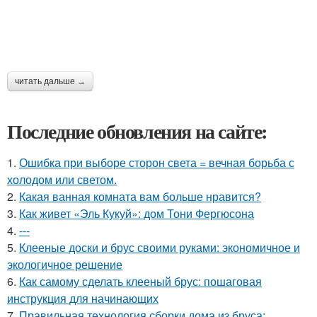
читать дальше →
Последние обновления на сайте:
1.
Ошибка при выборе сторон света = вечная борьба с
холодом или светом.
2.
Какая ванная комната вам больше нравится?
3.
Как живет «Эль Кукуй»: дом Тони Фергюсона
4.
---
5.
Клееные доски и брус своими руками: экономичное и
экологичное решение
6.
Как самому сделать клееный брус: пошаговая
инструкция для начинающих
7.
Правильная технология сборки дома из бруса: