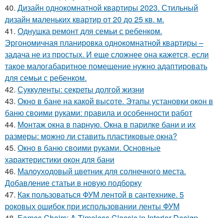
40.
Дизайн однокомнатной квартиры 2023. Стильный
дизайн маленьких квартир от 20 до 25 кв. м.
41.
Однушка ремонт для семьи с ребенком.
Эргономичная планировка однокомнатной квартиры –
задача не из простых. И еще сложнее она кажется, если
такое малогабаритное помещение нужно адаптировать
для семьи с ребенком.
42.
Суккуленты: секреты долгой жизни
43.
Окно в бане на какой высоте. Этапы установки окон в
баню своими руками: правила и особенности работ
44.
Монтаж окна в парную. Окна в парилке бани и их
размеры: можно ли ставить пластиковые окна?
45.
Окно в баню своими руками. Основные
характеристики окон для бани
46.
Малоуходовый цветник для солнечного места.
Добавление статьи в новую подборку
47.
Как пользоваться ФУМ лентой в сантехнике. 5
роковых ошибок при использовании ленты ФУМ
48.
Eames Chairs: A Timeless Classic in Interior Design