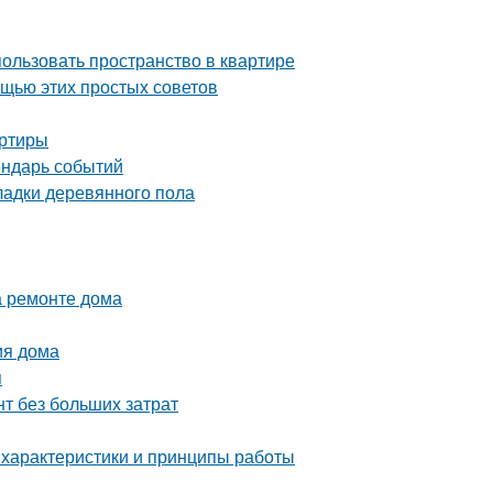
пользовать пространство в квартире
ощью этих простых советов
артиры
ендарь событий
ладки деревянного пола
а ремонте дома
ия дома
я
т без больших затрат
 характеристики и принципы работы