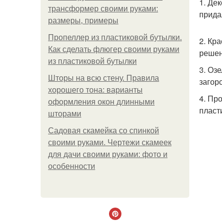
1. Де
трансформер своими руками:
прида
размеры, примеры
Пропеллер из пластиковой бутылки.
2. Кр
Как сделать флюгер своими руками
решен
из пластиковой бутылки
3. Оз
Шторы на всю стену. Правила
загор
хорошего тона: варианты
4. Пр
оформления окон длинными
пласт
шторами
Садовая скамейка со спинкой
своими руками. Чертежи скамеек
для дачи своими руками: фото и
особенности