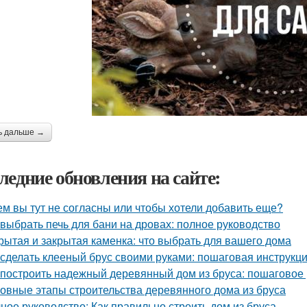
ь дальше →
ледние обновления на сайте:
ем вы тут не согласны или чтобы хотели добавить еще?
 выбрать печь для бани на дровах: полное руководство
рытая и закрытая каменка: что выбрать для вашего дома
 сделать клееный брус своими руками: пошаговая инструкц
 построить надежный деревянный дом из бруса: пошаговое
овные этапы строительства деревянного дома из бруса
ное руководство: Как правильно строить дом из бруса