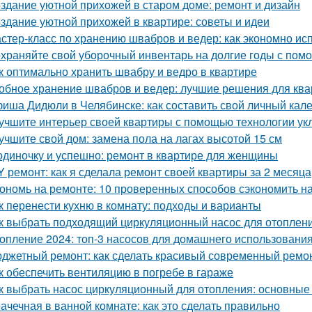
здание уютной прихожей в старом доме: ремонт и дизайн
здание уютной прихожей в квартире: советы и идеи
стер-класс по хранению швабров и ведер: как экономно ис
храняйте свой уборочный инвентарь на долгие годы с пом
к оптимально хранить швабру и ведро в квартире
обное хранение швабров и ведер: лучшие решения для кв
иша Дидюли в Челябинске: как составить свой личный кал
учшите интерьер своей квартиры с помощью технологии ук
учшите свой дом: замена пола на лагах высотой 15 см
одиночку и успешно: ремонт в квартире для женщины
Y ремонт: как я сделала ремонт своей квартиры за 2 месяца
ономь на ремонте: 10 проверенных способов сэкономить н
к перенести кухню в комнату: подходы и варианты
к выбрать подходящий циркуляционный насос для отоплен
опление 2024: топ-3 насосов для домашнего использовани
джетный ремонт: как сделать красивый современный ремон
к обеспечить вентиляцию в погребе в гараже
к выбрать насос циркуляционный для отопления: основные
ачечная в ванной комнате: как это сделать правильно