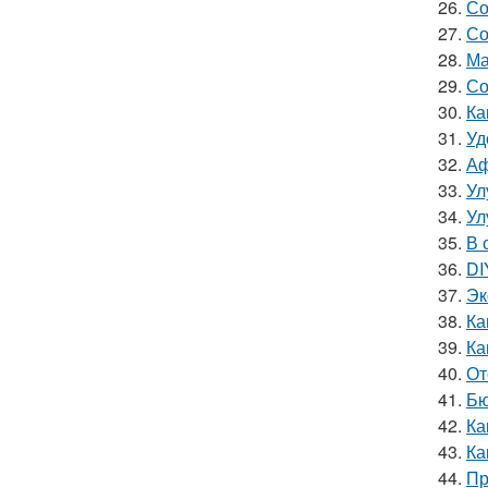
26.
Со
27.
Со
28.
Ма
29.
Со
30.
Ка
31.
Уд
32.
Аф
33.
Ул
34.
Ул
35.
В 
36.
DI
37.
Эк
38.
Ка
39.
Ка
40.
От
41.
Бю
42.
Ка
43.
Ка
44.
Пр