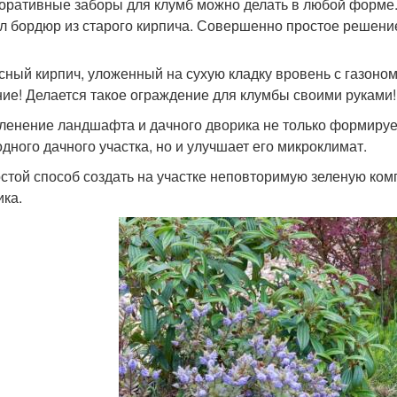
коративные заборы для клумб можно делать в любой форме
л бордюр из старого кирпича. Совершенно простое решение
асный кирпич, уложенный на сухую кладку вровень с газоно
ие! Делается такое ограждение для клумбы своими руками!
еленение ландшафта и дачного дворика не только формиру
одного дачного участка, но и улучшает его микроклимат.
остой способ создать на участке неповторимую зеленую ко
ика.