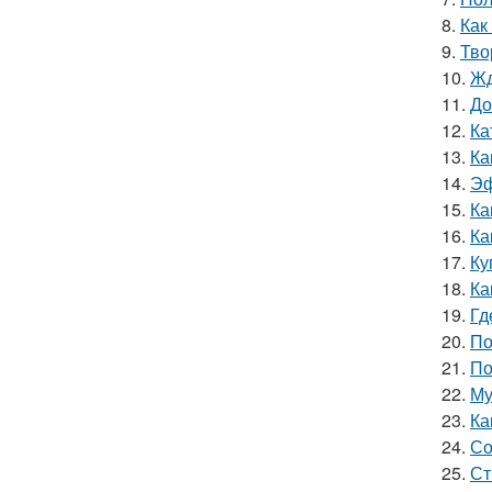
8.
Как
9.
Тво
10.
Жд
11.
До
12.
Ка
13.
Ка
14.
Эф
15.
Ка
16.
Ка
17.
Ку
18.
Ка
19.
Гд
20.
По
21.
По
22.
Му
23.
Ка
24.
Со
25.
Ст