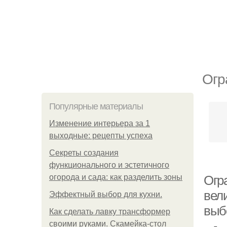
Огр
Популярные материалы
Изменение интерьера за 1
выходные: рецепты успеха
Секреты создания
функционального и эстетичного
огорода и сада: как разделить зоны
Огр
вел
Эффектный выбор для кухни.
выб
Как сделать лавку трансформер
своими руками. Скамейка-стол