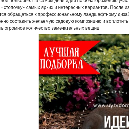
тное подворье. На самом деле идей по облагорожению учас
 «стопочку» самых ярких и интересных вариантов. После из
тся обращаться к профессиональному ландшафтному дизайн
нно составить желаемую садовую композицию и воплотить 
ть огромное количество замечательных вещиц.