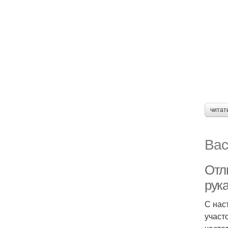
читат
Вас
Отл
рук
С нас
участ