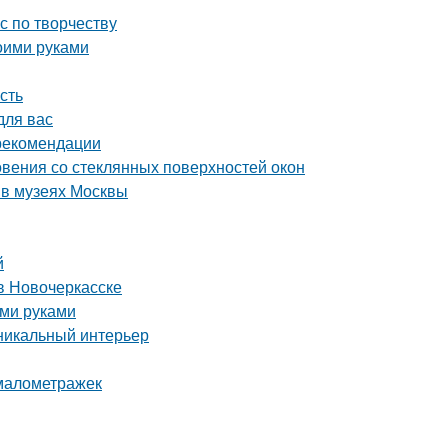
с по творчеству
оими руками
сть
для вас
 рекомендации
вения со стеклянных поверхностей окон
 в музеях Москвы
й
в Новочеркасске
ими руками
уникальный интерьер
 малометражек