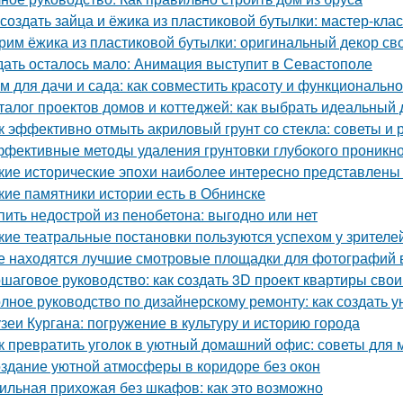
 создать зайца и ёжика из пластиковой бутылки: мастер-клас
рим ёжика из пластиковой бутылки: оригинальный декор св
ать осталось мало: Анимация выступит в Севастополе
м для дачи и сада: как совместить красоту и функционально
талог проектов домов и коттеджей: как выбрать идеальный 
к эффективно отмыть акриловый грунт со стекла: советы и
фективные методы удаления грунтовки глубокого проникно
кие исторические эпохи наиболее интересно представлены
кие памятники истории есть в Обнинске
пить недострой из пенобетона: выгодно или нет
кие театральные постановки пользуются успехом у зрителе
е находятся лучшие смотровые площадки для фотографий 
шаговое руководство: как создать 3D проект квартиры сво
лное руководство по дизайнерскому ремонту: как создать 
зеи Кургана: погружение в культуру и историю города
к превратить уголок в уютный домашний офис: советы для
здание уютной атмосферы в коридоре без окон
ильная прихожая без шкафов: как это возможно