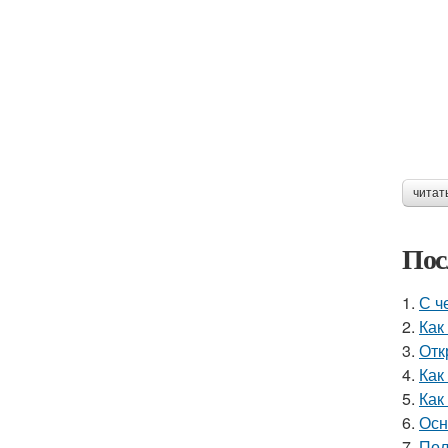
читат
Пос
1.
С ч
2.
Как
3.
Отк
4.
Как
5.
Как
6.
Осн
7.
Пол