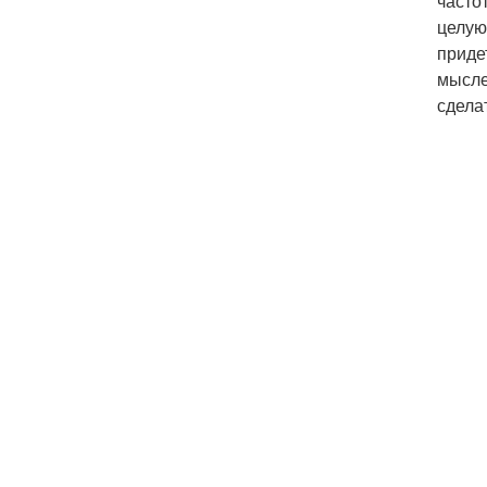
часто
целую
приде
мысле
сдела