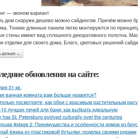
нг — эконом вариант
ь дом снаружи дешево можно сайдингом. Причём можно бр
ика. Тонкие длинные панели легко монтируются по принципу 
ые стены имеют вид сплошного декоративного полотна. Ма
ок отделки для своего дома. Благо, цветовых решений сайди
ь дальше →
ледние обновления на сайте:
дия 31 кв.
ая ванная комната вам больше нравится?
только посмотрите, как обои с красивым растительным рис
-10 лучших печей для бани: как выбрать идеальную
has St. Petersburg evolved culturally over the centuries
house #stage 2: Преимущества и особенности домов из брус
лай ёжика из пластиковой бутылки: поделка своими руками