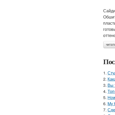
Сайди
Обшит
пласт
готов
оттен
читат
Пос
1.
Сту
2.
Как
3.
Вы 
4.
Топ
5.
How 
6.
My 
7.
Сде