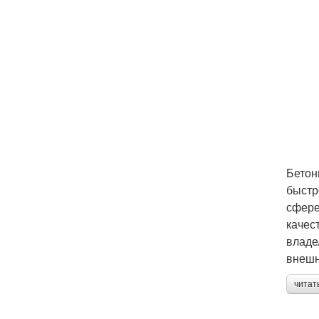
Бетон
быстр
сфере
качес
владе
внешн
читат