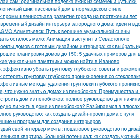
лай сам: оригинальная поделка ежик из семечек и бутылки
логичный шик: пассивный дом в нормандском стиле
к промышленностьала развитие города на протяжении лет
временный дизайн интерьера загородного дома: идеи и вд
GMO Альметьевск: Путь к вершине музыкальной сцены
ать осталось мало: Анимация выступит в Севастополе
оекты домов с готовым дизайном интерьера: как выбрать 
рошие планировки домов до 150: 5 удачных примеров для 
кие уникальные памятники можно найти в Иваново
к эффективно убрать грунтовку глубокого: советы и рекоме
к оттереть грунтовку глубокого проникновения со стеклопа
фективные методы удаления грунтовки глубокого проникно
е, что нужно знать о домах из пеноблоков: Преимущества и
строить дом из пеноблоков: полное руководство для начи
едно ли жить в доме из пеноблоков? Разбираемся в плюсах
лное руководство: как создать дизайн-проект дома с нуля
чшие 6 программ для создания интерьеров
здай свой интерьер мечты: пошаговое руководство по диза
ленькая квартира, большой потенциал: как создать уютный