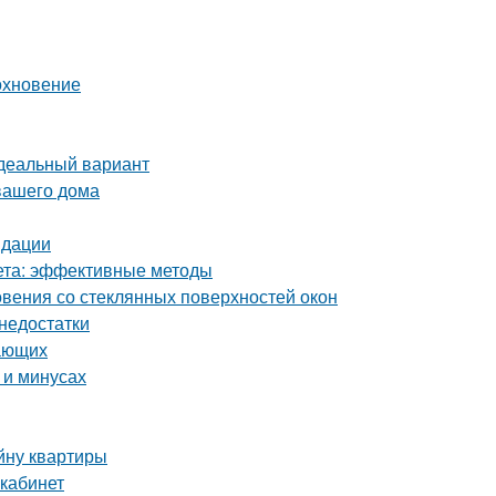
охновение
идеальный вариант
вашего дома
ндации
кета: эффективные методы
вения со стеклянных поверхностей окон
 недостатки
нающих
 и минусах
йну квартиры
 кабинет