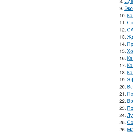
8.
Сде
9.
Эко
10.
Ка
11.
Со
12.
CA
13.
Жд
14.
Пр
15.
Хо
16.
Ка
17.
Ка
18.
Ка
19.
Эф
20.
Вс
21.
По
22.
Вр
23.
По
24.
Лу
25.
Со
26.
Ма