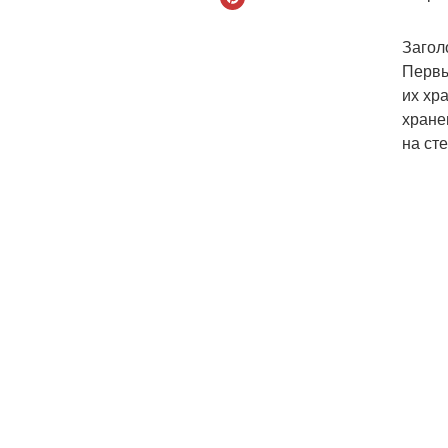
Загол
Первы
их хр
хране
на сте