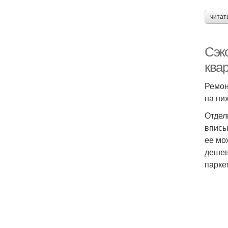
читат
Сэк
ква
Ремон
на ни
Отдел
вписы
ее мо
дешев
паркет