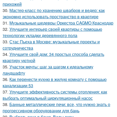
прихожей
30.
Мастер-класс по хранению швабров и ведер: как
экономно использовать пространство в квартире
31.
Музыкальные шедевры Оркестра CAGMO Краснодар
32.
Улучшите интерьер своей квартиры с помощью
технологии укладки деревянного пола
33.
Стас Пьеха в Москве: музыкальные проекты и
сотрудничества
34.
Улучшите свой дом: 34 простых способа сделать
квартиру уютной
35.
Участок мечты: шаг за шагом к идеальному
ландшафту
36.
Как перенести кухню в жилую комнату с помощью
канализации 53
37.
Улучшите эффективность системы отопления: как
выбрать оптимальный циркуляционный насос
38.
Банные металлические печи: все, что нужно знать о
прогрессивном оборудовании для бань
39.
Выбрать окна в баню. Виды окон