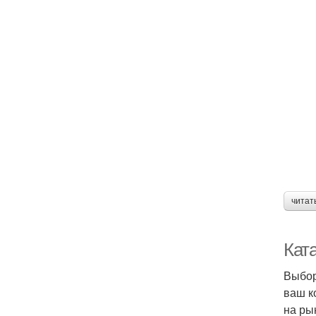
читат
Кат
Выбор
ваш к
на ры