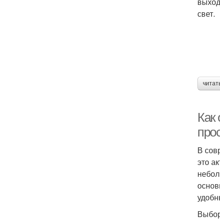
выход
свет.
читат
Как 
про
В сов
это а
небол
основ
удобн
Выбор