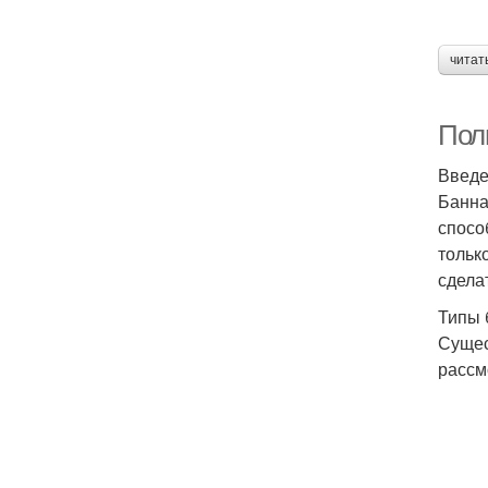
читат
Пол
Введ
Банна
спосо
тольк
сдела
Типы 
Сущес
рассм