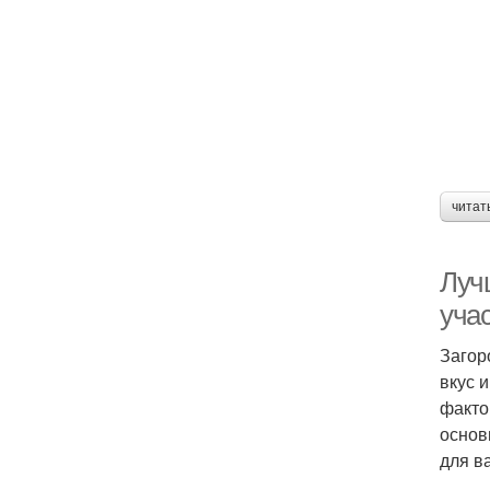
читат
Луч
уча
Загор
вкус 
факто
основ
для в