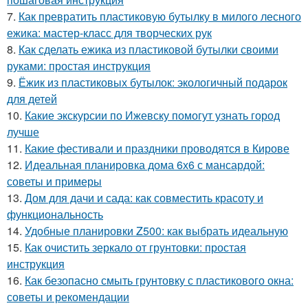
7.
Как превратить пластиковую бутылку в милого лесного
ежика: мастер-класс для творческих рук
8.
Как сделать ежика из пластиковой бутылки своими
руками: простая инструкция
9.
Ёжик из пластиковых бутылок: экологичный подарок
для детей
10.
Какие экскурсии по Ижевску помогут узнать город
лучше
11.
Какие фестивали и праздники проводятся в Кирове
12.
Идеальная планировка дома 6х6 с мансардой:
советы и примеры
13.
Дом для дачи и сада: как совместить красоту и
функциональность
14.
Удобные планировки Z500: как выбрать идеальную
15.
Как очистить зеркало от грунтовки: простая
инструкция
16.
Как безопасно смыть грунтовку с пластикового окна:
советы и рекомендации