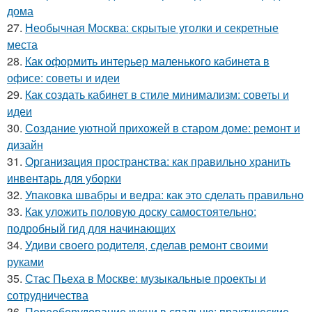
дома
27.
Необычная Москва: скрытые уголки и секретные
места
28.
Как оформить интерьер маленького кабинета в
офисе: советы и идеи
29.
Как создать кабинет в стиле минимализм: советы и
идеи
30.
Создание уютной прихожей в старом доме: ремонт и
дизайн
31.
Организация пространства: как правильно хранить
инвентарь для уборки
32.
Упаковка швабры и ведра: как это сделать правильно
33.
Как уложить половую доску самостоятельно:
подробный гид для начинающих
34.
Удиви своего родителя, сделав ремонт своими
руками
35.
Стас Пьеха в Москве: музыкальные проекты и
сотрудничества
36.
Переоборудование кухни в спальню: практические