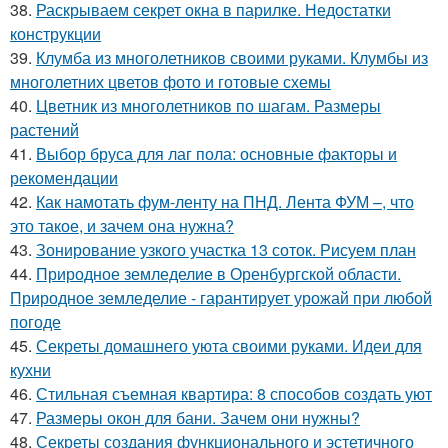
38.
Раскрываем секрет окна в парилке. Недостатки
конструкции
39.
Клумба из многолетников своими руками. Клумбы из
многолетних цветов фото и готовые схемы
40.
Цветник из многолетников по шагам. Размеры
растений
41.
Выбор бруса для лаг пола: основные факторы и
рекомендации
42.
Как намотать фум-ленту на ПНД. Лента ФУМ –, что
это такое, и зачем она нужна?
43.
Зонирование узкого участка 13 соток. Рисуем план
44.
Природное земледелие в Оренбургской области.
Природное земледелие - гарантирует урожай при любой
погоде
45.
Секреты домашнего уюта своими руками. Идеи для
кухни
46.
Стильная съемная квартира: 8 способов создать уют
47.
Размеры окон для бани. Зачем они нужны?
48.
Секреты создания функционального и эстетичного