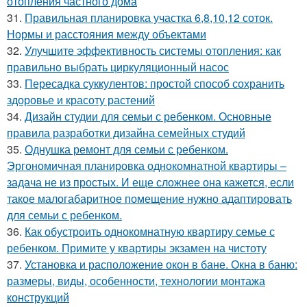
отопления частного дома
31.
Правильная планировка участка 6,8,10,12 соток.
Нормы и расстояния между объектами
32.
Улучшите эффективность системы отопления: как
правильно выбрать циркуляционный насос
33.
Пересадка суккулентов: простой способ сохранить
здоровье и красоту растений
34.
Дизайн студии для семьи с ребенком. Основные
правила разработки дизайна семейных студий
35.
Однушка ремонт для семьи с ребенком.
Эргономичная планировка однокомнатной квартиры –
задача не из простых. И еще сложнее она кажется, если
такое малогабаритное помещение нужно адаптировать
для семьи с ребенком.
36.
Как обустроить однокомнатную квартиру семье с
ребенком. Примите у квартиры экзамен на чистоту
37.
Установка и расположение окон в бане. Окна в баню:
размеры, виды, особенности, технологии монтажа
конструкций