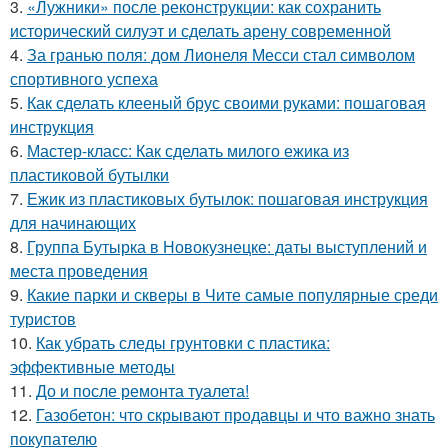
3.
«Лужники» после реконструкции: как сохранить
исторический силуэт и сделать арену современной
4.
За гранью поля: дом Лионеля Месси стал символом
спортивного успеха
5.
Как сделать клееный брус своими руками: пошаговая
инструкция
6.
Мастер-класс: Как сделать милого ежика из
пластиковой бутылки
7.
Ежик из пластиковых бутылок: пошаговая инструкция
для начинающих
8.
Группа Бутырка в Новокузнецке: даты выступлений и
места проведения
9.
Какие парки и скверы в Чите самые популярные среди
туристов
10.
Как убрать следы грунтовки с пластика:
эффективные методы
11.
До и после ремонта туалета!
12.
Газобетон: что скрывают продавцы и что важно знать
покупателю