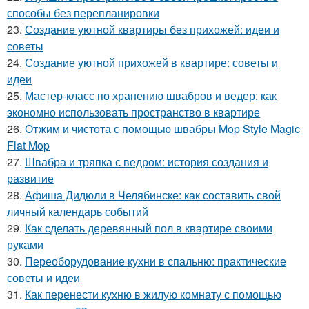
способы без перепланировки
23.
Создание уютной квартиры без прихожей: идеи и
советы
24.
Создание уютной прихожей в квартире: советы и
идеи
25.
Мастер-класс по хранению швабров и ведер: как
экономно использовать пространство в квартире
26.
Отжим и чистота с помощью швабры Mop Style Magic
Flat Mop
27.
Швабра и тряпка с ведром: история создания и
развитие
28.
Афиша Дидюли в Челябинске: как составить свой
личный календарь событий
29.
Как сделать деревянный пол в квартире своими
руками
30.
Переоборудование кухни в спальню: практические
советы и идеи
31.
Как перенести кухню в жилую комнату с помощью