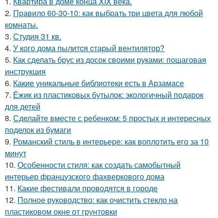
1.
Квартира в доме конца XIX века.
2.
Правило 60-30-10: как выбрать три цвета для любой
комнаты.
3.
Студия 31 кв.
4.
У кого дома пылитcя cтарый вентилятор?
5.
Как сделать брус из досок своими руками: пошаговая
инструкция
6.
Какие уникальные библиотеки есть в Арзамасе
7.
Ёжик из пластиковых бутылок: экологичный подарок
для детей
8.
Сделайте вместе с ребенком: 5 простых и интересных
поделок из бумаги
9.
Романский стиль в интерьере: как воплотить его за 10
минут
10.
Особенности стиля: как создать самобытный
интерьер французского фахверкового дома
11.
Какие фестивали проводятся в городе
12.
Полное руководство: как очистить стекло на
пластиковом окне от грунтовки