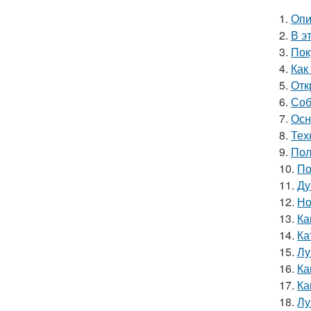
1.
Опи
2.
В э
3.
Пок
4.
Как
5.
Отк
6.
Соб
7.
Осн
8.
Тех
9.
Пол
10.
По
11.
Ду
12.
Но
13.
Ка
14.
Ка
15.
Лу
16.
Ка
17.
Ка
18.
Лу