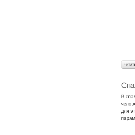
читат
Спал
В спа
челов
для э
парам