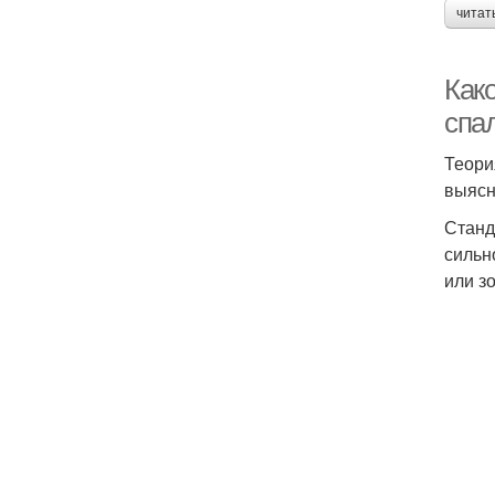
читат
Как
спа
Теори
выясн
Станд
сильн
или з