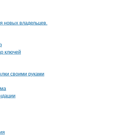
я новых владельцев.
ф
до ключей
тылки своими руками
ома
ендации
ция