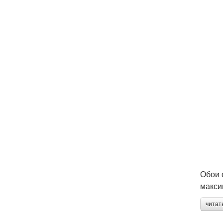
Обои 
макси
читат