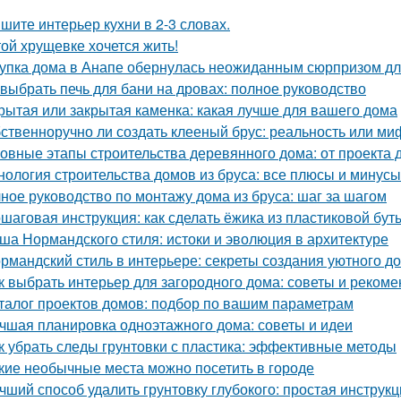
шите интерьер кухни в 2-3 словах.
той хрущевке хочется жить!
упка дома в Анапе обернулась неожиданным сюрпризом дл
 выбрать печь для бани на дровах: полное руководство
рытая или закрытая каменка: какая лучше для вашего дома
ственноручно ли создать клееный брус: реальность или ми
овные этапы строительства деревянного дома: от проекта 
нология строительства домов из бруса: все плюсы и минусы
ное руководство по монтажу дома из бруса: шаг за шагом
шаговая инструкция: как сделать ёжика из пластиковой бу
ша Нормандского стиля: истоки и эволюция в архитектуре
рмандский стиль в интерьере: секреты создания уютного д
к выбрать интерьер для загородного дома: советы и реком
талог проектов домов: подбор по вашим параметрам
чшая планировка одноэтажного дома: советы и идеи
к убрать следы грунтовки с пластика: эффективные методы
кие необычные места можно посетить в городе
чший способ удалить грунтовку глубокого: простая инструк