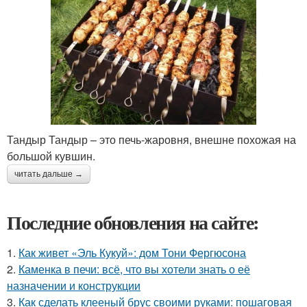
Тандыр Тандыр – это печь-жаровня, внешне похожая на
большой кувшин.
читать дальше →
Последние обновления на сайте:
1.
Как живет «Эль Кукуй»: дом Тони Фергюсона
2.
Каменка в печи: всё, что вы хотели знать о её
назначении и конструкции
3.
Как сделать клееный брус своими руками: пошаговая