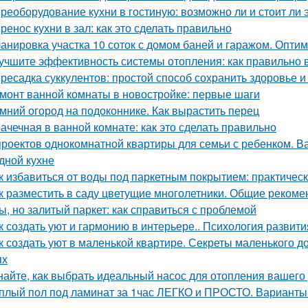
реоборудование кухни в гостиную: возможно ли и стоит ли 
ренос кухни в зал: как это сделать правильно
анировка участка 10 соток с домом баней и гаражом. Опти
учшите эффективность системы отопления: как правильно 
ресадка суккулентов: простой способ сохранить здоровье и
монт ванной комнаты в новостройке: первые шаги
мний огород на подоконнике. Как вырастить перец
ачечная в ванной комнате: как это сделать правильно
проектов однокомнатной квартиры для семьи с ребенком. Ва
дной кухне
к избавиться от воды под паркетным покрытием: практичес
к разместить в саду цветущие многолетники. Общие рекоме
ы, но залитый паркет: как справиться с проблемой
к создать уют и гармонию в интерьере.. Психология развити
к создать уют в маленькой квартире. Секреты маленького до
ях
найте, как выбрать идеальный насос для отопления вашего
плый пол под ламинат за 1час ЛЕГКО и ПРОСТО. Варианты 