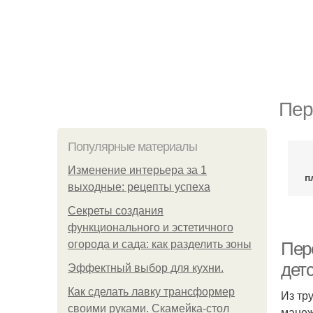
Пер
Популярные материалы
Изменение интерьера за 1
п
выходные: рецепты успеха
Секреты создания
функционального и эстетичного
огорода и сада: как разделить зоны
Пер
дет
Эффектный выбор для кухни.
Как сделать лавку трансформер
Из тр
своими руками. Скамейка-стол
манеж