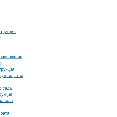
струкции
ия
 начинающих
ия
трукция
руководство
о сада
рукция
равила
монта