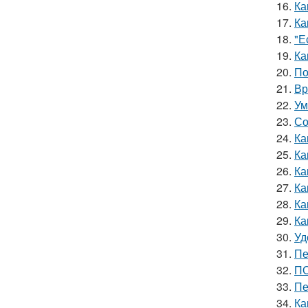
16.
Ка
17.
Ка
18.
"Е
19.
Ка
20.
По
21.
Вр
22.
Ум
23.
Со
24.
Ка
25.
Ка
26.
Ка
27.
Ка
28.
Ка
29.
Ка
30.
Уд
31.
Пе
32.
ПО
33.
Пе
34.
Ка