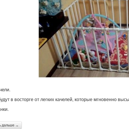
чели.
будут в восторге от легких качелей, которые мгновенно выс
нки.
ь дальше →