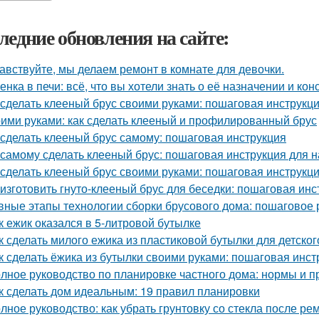
ледние обновления на сайте:
авствуйте, мы делаем ремонт в комнате для девочки.
енка в печи: всё, что вы хотели знать о её назначении и кон
 сделать клееный брус своими руками: пошаговая инструкц
ими руками: как сделать клееный и профилированный брус
 сделать клееный брус самому: пошаговая инструкция
 самому сделать клееный брус: пошаговая инструкция для
 сделать клееный брус своими руками: пошаговая инструкц
 изготовить гнуто-клееный брус для беседки: пошаговая инс
вные этапы технологии сборки брусового дома: пошаговое 
к ежик оказался в 5-литровой бутылке
к сделать милого ежика из пластиковой бутылки для детског
к сделать ёжика из бутылки своими руками: пошаговая инст
лное руководство по планировке частного дома: нормы и п
к сделать дом идеальным: 19 правил планировки
лное руководство: как убрать грунтовку со стекла после ре