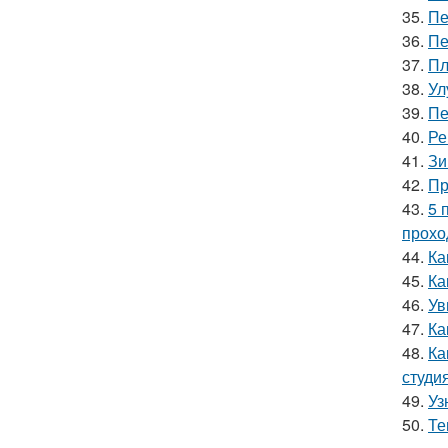
35.
Пе
36.
Пе
37.
Пл
38.
Ул
39.
Пе
40.
Ре
41.
Зи
42.
Пр
43.
5 
прохо
44.
Ка
45.
Ка
46.
Ув
47.
Ка
48.
Ка
студи
49.
Уз
50.
Те