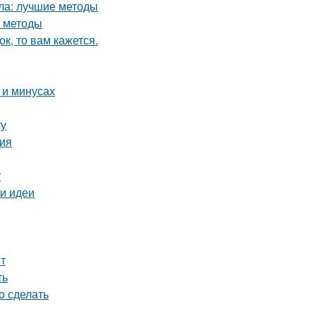
кла: лучшие методы
е методы
к, то вам кажется.
 и минусах
ту
ция
т
 и идеи
т
ть
о сделать