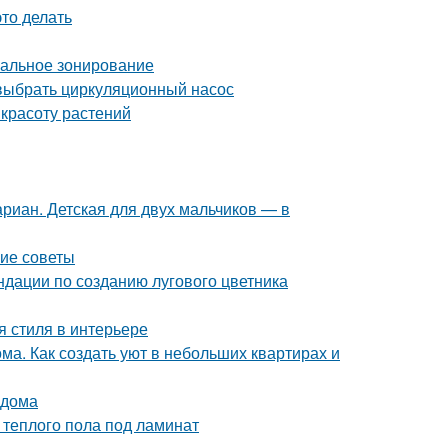
это делать
мальное зонирование
выбрать циркуляционный насос
 красоту растений
риан. Детская для двух мальчиков — в
кие советы
ндации по созданию лугового цветника
я стиля в интерьере
ма. Как создать уют в небольших квартирах и
 дома
теплого пола под ламинат