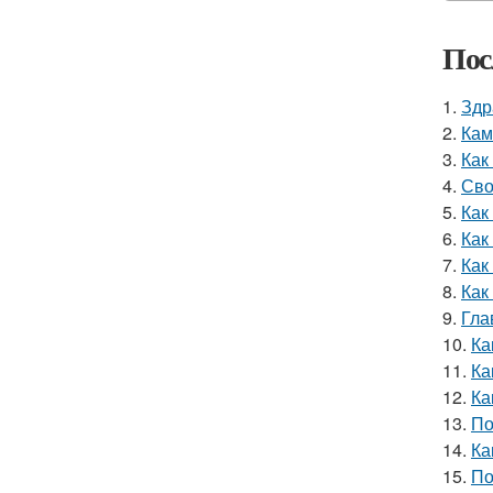
Пос
1.
Здр
2.
Кам
3.
Как
4.
Сво
5.
Как
6.
Как
7.
Как
8.
Как
9.
Гла
10.
Ка
11.
Ка
12.
Ка
13.
По
14.
Ка
15.
По