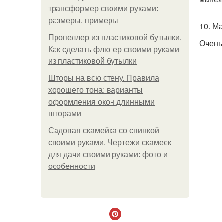
трансформер своими руками:
размеры, примеры
10. М
Пропеллер из пластиковой бутылки.
Очень
Как сделать флюгер своими руками
из пластиковой бутылки
Шторы на всю стену. Правила
хорошего тона: варианты
оформления окон длинными
шторами
Садовая скамейка со спинкой
своими руками. Чертежи скамеек
для дачи своими руками: фото и
особенности