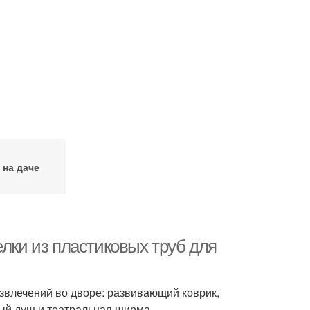
 на даче
елки из пластиковых труб для
азвлечений во дворе: развивающий коврик,
тый душ и театральная ширма.