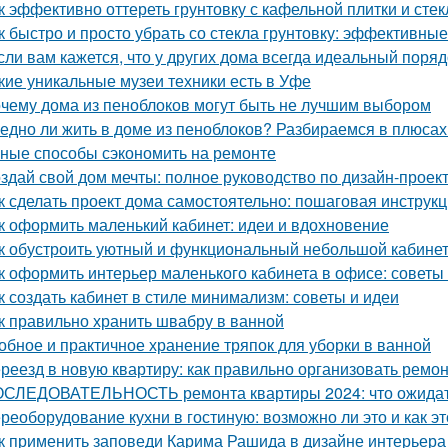
к эффективно оттереть грунтовку с кафельной плитки и сте
к быстро и просто убрать со стекла грунтовку: эффективны
сли вам кажется, что у других дома всегда идеальный порядо
кие уникальные музеи техники есть в Уфе
чему дома из пеноблоков могут быть не лучшим выбором
едно ли жить в доме из пеноблоков? Разбираемся в плюсах
ные способы сэкономить на ремонте
здай свой дом мечты: полное руководство по дизайн-проек
к сделать проект дома самостоятельно: пошаговая инструк
к оформить маленький кабинет: идеи и вдохновение
к обустроить уютный и функциональный небольшой кабине
к оформить интерьер маленького кабинета в офисе: советы
к создать кабинет в стиле минимализм: советы и идеи
к правильно хранить швабру в ванной
обное и практичное хранение тряпок для уборки в ванной
реезд в новую квартиру: как правильно организовать ремон
СЛЕДОВАТЕЛЬНОСТЬ ремонта квартиры 2024: что ожида
реоборудование кухни в гостиную: возможно ли это и как эт
к применить заповеди Карима Рашида в дизайне интерьера