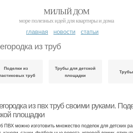
МИЛЫЙ ДОМ
море полезных идей для квартиры и дома
главная
новости
статьи
егородка из труб
Поделки из
Трубы для детской
Трубы
ластиковых труб
площадки
егородка из пвх труб своими руками. Под
ской площадки
уб ПВХ можно изготовить множество поделок для детских р
, качели, санки, футбольные ворота, игровой домик, откры