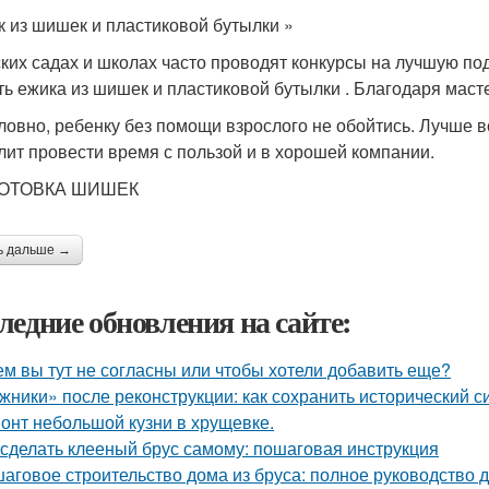
к из шишек и пластиковой бутылки »
ских садах и школах часто проводят конкурсы на лучшую по
ть ежика из шишек и пластиковой бутылки . Благодаря масте
ловно, ребенку без помощи взрослого не обойтись. Лучше в
лит провести время с пользой и в хорошей компании.
ОТОВКА ШИШЕК
ь дальше →
ледние обновления на сайте:
ем вы тут не согласны или чтобы хотели добавить еще?
жники» после реконструкции: как сохранить исторический с
онт небольшой кузни в хрущевке.
 сделать клееный брус самому: пошаговая инструкция
аговое строительство дома из бруса: полное руководство