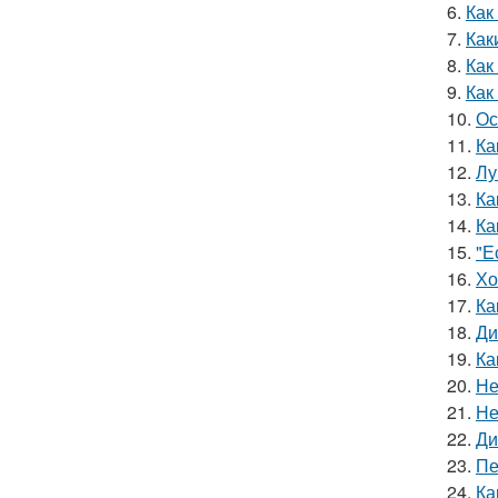
6.
Как
7.
Как
8.
Как
9.
Как
10.
Ос
11.
Ка
12.
Лу
13.
Ка
14.
Ка
15.
"Е
16.
Хо
17.
Ка
18.
Ди
19.
Ка
20.
Не
21.
Не
22.
Ди
23.
Пе
24.
Ка