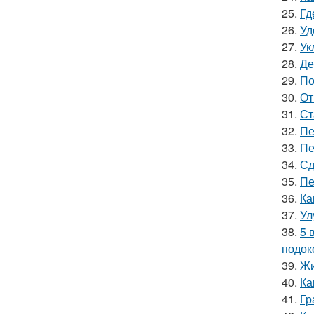
25.
Гд
26.
Уд
27.
Ук
28.
Де
29.
По
30.
От
31.
Ст
32.
Пе
33.
Пе
34.
Сд
35.
Пе
36.
Ка
37.
Ул
38.
5 
подок
39.
Жи
40.
Ка
41.
Гр