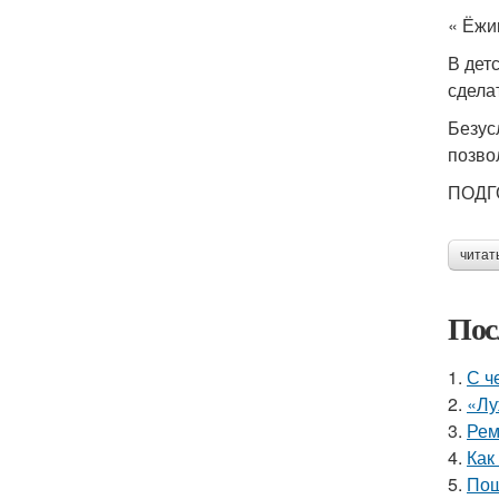
« Ёжи
В дет
сдела
Безус
позво
ПОДГ
читат
Пос
1.
С ч
2.
«Лу
3.
Рем
4.
Как
5.
Пош