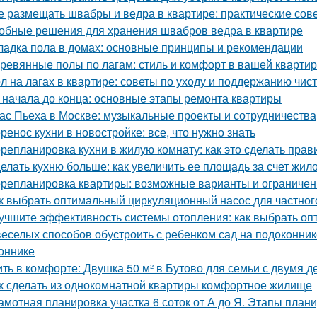
е размещать швабры и ведра в квартире: практические сов
обные решения для хранения швабров ведра в квартире
ладка пола в домах: основные принципы и рекомендации
ревянные полы по лагам: стиль и комфорт в вашей кварти
л на лагах в квартире: советы по уходу и поддержанию чис
 начала до конца: основные этапы ремонта квартиры
ас Пьеха в Москве: музыкальные проекты и сотрудничества
ренос кухни в новостройке: все, что нужно знать
репланировка кухни в жилую комнату: как это сделать прав
елать кухню больше: как увеличить ее площадь за счет жил
репланировка квартиры: возможные варианты и ограничен
к выбрать оптимальный циркуляционный насос для частног
учшите эффективность системы отопления: как выбрать о
веселых способов обустроить с ребенком сад на подоконник
оннике
ть в комфорте: Двушка 50 м² в Бутово для семьи с двумя д
к сделать из однокомнатной квартиры комфортное жилище
амотная планировка участка 6 соток от А до Я. Этапы план