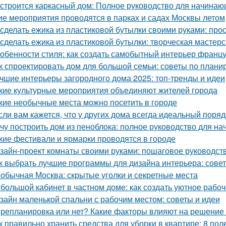
 строится каркасный дом: Полное руководство для начина
ие мероприятия проводятся в парках и садах Москвы летом
 сделать ежика из пластиковой бутылки своими руками: про
 сделать ежика из пластиковой бутылки: творческая мастер
обенности стиля: как создать самобытный интерьер франц
к спроектировать дом для большой семьи: советы по плани
чшие интерьеры загородного дома 2025: топ-тренды и идеи
кие культурные мероприятия объединяют жителей города
кие необычные места можно посетить в городе
сли вам кажется, что у других дома всегда идеальный порядо
чу построить дом из пеноблока: полное руководство для н
кие фестивали и ярмарки проводятся в городе
зайн-проект комнаты своими руками: пошаговое руководст
к выбрать лучшие программы для дизайна интерьера: сове
обычная Москва: скрытые уголки и секретные места
большой кабинет в частном доме: как создать уютное рабо
зайн маленькой спальни с рабочим местом: советы и идеи
репланировка или нет? Какие факторы влияют на решение 
к правильно хранить средства для уборки в квартире: 8 пол