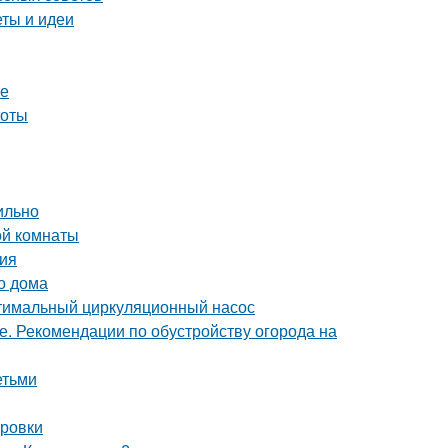
еты и идеи
ре
тоты
ильно
ой комнаты
ия
о дома
птимальный циркуляционный насос
е. Рекомендации по обустройству огорода на
етьми
ировки