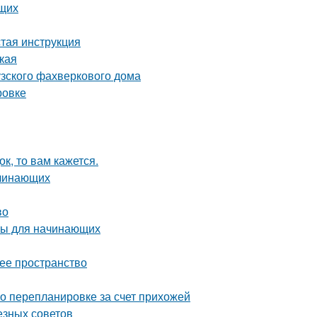
ющих
стая инструкция
ская
узского фахверкового дома
ровке
к, то вам кажется.
ачинающих
во
ты для начинающих
чее пространство
о перепланировке за счет прихожей
езных советов