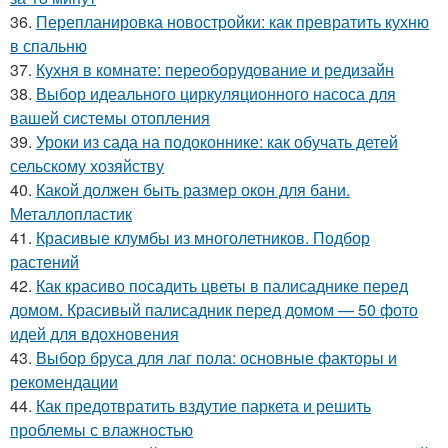
36.
Перепланировка новостройки: как превратить кухню
в спальню
37.
Кухня в комнате: переоборудование и редизайн
38.
Выбор идеального циркуляционного насоса для
вашей системы отопления
39.
Уроки из сада на подоконнике: как обучать детей
сельскому хозяйству
40.
Какой должен быть размер окон для бани.
Металлопластик
41.
Красивые клумбы из многолетников. Подбор
растений
42.
Как красиво посадить цветы в палисаднике перед
домом. Красивый палисадник перед домом — 50 фото
идей для вдохновения
43.
Выбор бруса для лаг пола: основные факторы и
рекомендации
44.
Как предотвратить вздутие паркета и решить
проблемы с влажностью