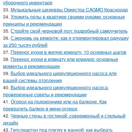
уборочного инвентаря
33.
Музыкальные шедевры Оркестра CAGMO Краснодар
34.
Уложить полы в квартире своими руками: основные
принципы и рекомендации
35.
Стройте свой черновой пол: подробный самоучитель
36.
Сэкономь на ремонте: как я отремонтировал однушку
за 250 тысяч рублей
37.
Перенос кухни в жилую комнату: 10 основных шагов
38.
Перенос кухни в комнату или коридор: основные
моменты и рекомендации
39.
Выбор идеального циркуляционного насоса для
вашей системы отопления
40.
Выбор идеального циркуляционного насоса:
проверенные советы и рекомендации
41.
Огород на подоконнике или на балконе. Как
превратить балкон в мини-огород
42.
Черные стены в гостиной: современный и стильный
дизайн
43.
Гипсокартон под плитку в ванной: как выбрать