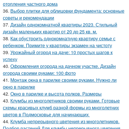
отопления частного дома
36.
Выбор плитки для облицовки фундамента: основные
советы и рекомендации
37.
Дизайн однокомнатной квартиры 2023. Стильный
дизайн маленьких квартир от 20 до 25 кв. м.
38.
Как обустроить однокомнатную квартиру семье с
ребенком. Примите у квартиры экзамен на чистоту
39.
Урожайный огород на даче: 10 простых шагов к
успеху
40.
Оформления огорода на дачном участке. Дизайн
огорода своими руками: 100 фото
41.
Монтаж окна в парилке своими руками. Нужно ли
окно в парилке
42.
Окно в парилке и высота полков. Размеры
43.
Клумбы из многолетников своими руками. Готовые
схемы красивых клумб разной формы из многолетних
цветов в Подмосковье для начинающих
44.
Клумба непрерывного цветения из многолетников.
Подбор растений Для клумбы непрерывного цветения