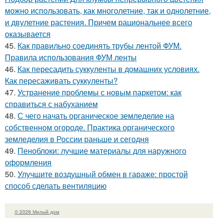
можно использовать, как многолетние, так и однолетние,
и двулетние растения. Причем рациональнее всего
оказывается
45.
Как правильно соединять трубы лентой ФУМ.
Правила использования ФУМ ленты
46.
Как пересадить суккуленты в домашних условиях.
Как пересаживать суккуленты?
47.
Устранение проблемы с новым паркетом: как
справиться с набуханием
48.
С чего начать органическое земледелие на
собственном огороде. Практика органического
земледелия в России раньше и сегодня
49.
Пеноблоки: лучшие материалы для наружного
оформления
50.
Улучшите воздушный обмен в гараже: простой
способ сделать вентиляцию
© 2026 Милый дом