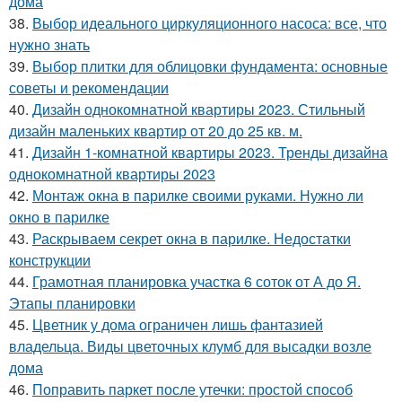
дома
38.
Выбор идеального циркуляционного насоса: все, что
нужно знать
39.
Выбор плитки для облицовки фундамента: основные
советы и рекомендации
40.
Дизайн однокомнатной квартиры 2023. Стильный
дизайн маленьких квартир от 20 до 25 кв. м.
41.
Дизайн 1-комнатной квартиры 2023. Тренды дизайна
однокомнатной квартиры 2023
42.
Монтаж окна в парилке своими руками. Нужно ли
окно в парилке
43.
Раскрываем секрет окна в парилке. Недостатки
конструкции
44.
Грамотная планировка участка 6 соток от А до Я.
Этапы планировки
45.
Цветник у дома ограничен лишь фантазией
владельца. Виды цветочных клумб для высадки возле
дома
46.
Поправить паркет после утечки: простой способ