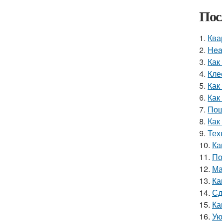
Пос
1.
Ква
2.
Hea
3.
Как
4.
Кле
5.
Как
6.
Как
7.
Пош
8.
Как
9.
Тех
10.
Ка
11.
По
12.
Ма
13.
Ка
14.
Сд
15.
Ка
16.
Ую