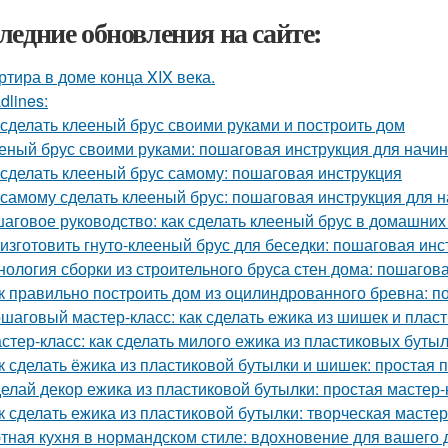
ледние обновления на сайте:
ртира в доме конца XIX века.
dlines:
 сделать клееный брус своими руками и построить дом
еный брус своими руками: пошаговая инструкция для нач
 сделать клееный брус самому: пошаговая инструкция
 самому сделать клееный брус: пошаговая инструкция для
аговое руководство: как сделать клееный брус в домашних
 изготовить гнуто-клееный брус для беседки: пошаговая инс
нология сборки из строительного бруса стен дома: пошагов
к правильно построить дом из оцилиндрованного бревна: п
шаговый мастер-класс: как сделать ежика из шишек и плас
стер-класс: как сделать милого ежика из пластиковых буты
к сделать ёжика из пластиковой бутылки и шишек: простая 
елай декор ежика из пластиковой бутылки: простая мастер-
к сделать ежика из пластиковой бутылки: творческая масте
тная кухня в нормандском стиле: вдохновение для вашего