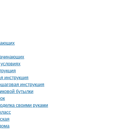
инающих
 начинающих
 условиях
трукция
ая инструкция
ошаговая инструкция
тиковой бутылки
лок
поделка своими руками
класс
рская
 дома