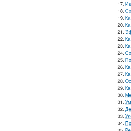
17.
Ид
18.
Со
19.
Ка
20.
Ка
21.
Эф
22.
Ка
23.
Ка
24.
Со
25.
По
26.
Ка
27.
Ка
28.
Ос
29.
Ка
30.
Ме
31.
Ум
32.
Де
33.
Ул
34.
Пр
35.
Ре