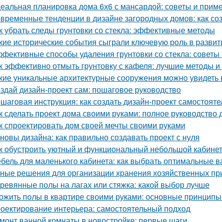
еальная планировка дома 6х6 с мансардой: советы и прим
временные тенденции в дизайне загородных домов: как со
к убрать следы грунтовки со стекла: эффективные методы
кие исторические события сыграли ключевую роль в развит
фективные способы удаления грунтовки со стекла: советы
к эффективно отмыть грунтовку с кафеля: лучшие методы и
кие уникальные архитектурные сооружения можно увидеть 
здай дизайн-проект сам: пошаговое руководство
шаговая инструкция: как создать дизайн-проект самостояте
к сделать проект дома своими руками: полное руководство
к спроектировать дом своей мечты своими руками
новы дизайна: как правильно создавать проект с нуля
к обустроить уютный и функциональный небольшой кабине
бель для маленького кабинета: как выбрать оптимальные 
ные решения для организации хранения хозяйственных п
ревянные полы на лагах или стяжка: какой выбор лучше
ожить полы в квартире своими руками: основные принципы
оектирование интерьера: самостоятельный подход
монт ванной комнаты в новостройке: первые шаги