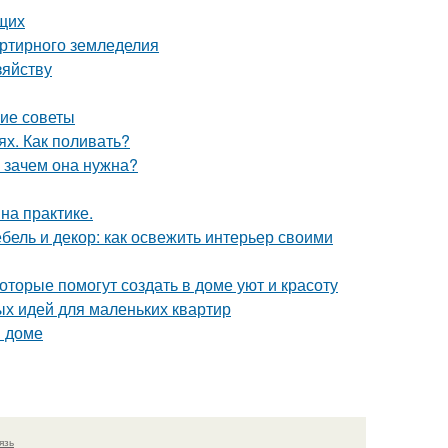
щих
артирного земледелия
зяйству
кие советы
ях. Как поливать?
и зачем она нужна?
на практике.
бель и декор: как освежить интерьер своими
оторые помогут создать в доме уют и красоту
ых идей для маленьких квартир
м доме
язь