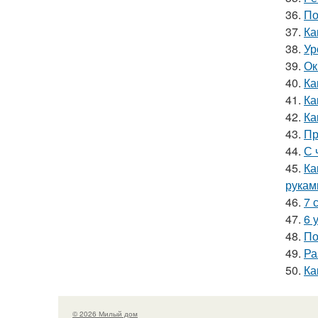
36.
По
37.
Ка
38.
Ур
39.
Ок
40.
Ка
41.
Ка
42.
Ка
43.
Пр
44.
С 
45.
Ка
рукам
46.
7 
47.
6 
48.
По
49.
Ра
50.
Ка
© 2026 Милый дом