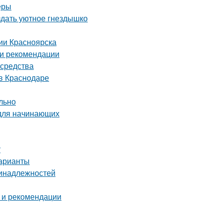
еры
здать уютное гнездышко
ии Красноярска
 и рекомендации
 средства
в Краснодаре
льно
 для начинающих
т
варианты
ринадлежностей
 и рекомендации