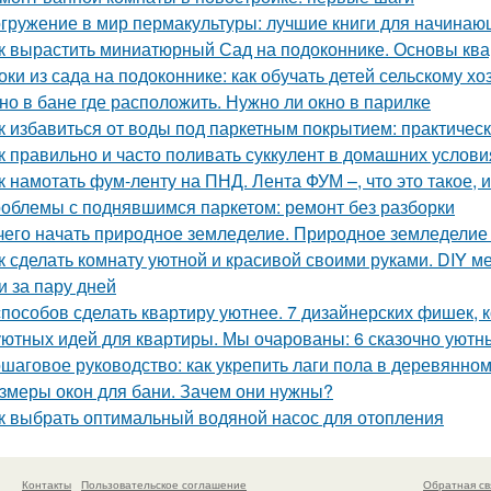
гружение в мир пермакультуры: лучшие книги для начинаю
к вырастить миниатюрный Сад на подоконнике. Основы кв
оки из сада на подоконнике: как обучать детей сельскому хо
но в бане где расположить. Нужно ли окно в парилке
к избавиться от воды под паркетным покрытием: практичес
к правильно и часто поливать суккулент в домашних услови
к намотать фум-ленту на ПНД. Лента ФУМ –, что это такое, 
облемы с поднявшимся паркетом: ремонт без разборки
чего начать природное земледелие. Природное земледелие 
к сделать комнату уютной и красивой своими руками. DIY ме
и за пару дней
способов сделать квартиру уютнее. 7 дизайнерских фишек, к
уютных идей для квартиры. Мы очарованы: 6 сказочно уютн
шаговое руководство: как укрепить лаги пола в деревянно
змеры окон для бани. Зачем они нужны?
к выбрать оптимальный водяной насос для отопления
Контакты
Пользовательское соглашение
Обратная св