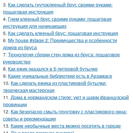
3.
Как сделать гнутоклееный брус своими руками:
пошаговая инструкция
4.
Гнем клееный брус своими руками: пошаговая
инструкция для начинающих
5.
Как сделать клееный брус: пошаговая инструкция
6.
My house #stage 2: Преимущества и особенности
домов из бруса
7.
Технология сборки стен дома из бруса: пошаговое
руководство
8.
Как ежик оказался в 5-литровой бутылке
9.
Какие уникальные библиотеки есть в Арзамасе
10.
Как сделать ежика из пластиковой бутылки:
творческая мастерская
11.
Дома в нормандском стиле: уют и шарм французской
провинции
12.
Как безопасно смыть грунтовку с пластикового окна:
советы и рекомендации
13.
Какие необычные места можно посетить в городе
14.
До и после ремонта туалета!