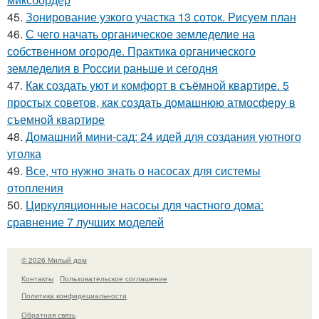
45.
Зонирование узкого участка 13 соток. Рисуем план
46.
С чего начать органическое земледелие на
собственном огороде. Практика органического
земледелия в России раньше и сегодня
47.
Как создать уют и комфорт в съёмной квартире. 5
простых советов, как создать домашнюю атмосферу в
съемной квартире
48.
Домашний мини-сад: 24 идей для создания уютного
уголка
49.
Все, что нужно знать о насосах для системы
отопления
50.
Циркуляционные насосы для частного дома:
сравнение 7 лучших моделей
© 2026 Милый дом
Контакты
Пользовательское соглашение
Политика конфидециальности
Обратная связь