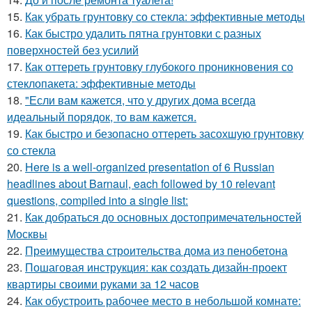
15.
Как убрать грунтовку со стекла: эффективные методы
16.
Как быстро удалить пятна грунтовки с разных
поверхностей без усилий
17.
Как оттереть грунтовку глубокого проникновения со
стеклопакета: эффективные методы
18.
"Если вам кажется, что у других дома всегда
идеальный порядок, то вам кажется.
19.
Как быстро и безопасно оттереть засохшую грунтовку
со стекла
20.
Here is a well-organized presentation of 6 Russian
headlines about Barnaul, each followed by 10 relevant
questions, compiled into a single list:
21.
Как добраться до основных достопримечательностей
Москвы
22.
Преимущества строительства дома из пенобетона
23.
Пошаговая инструкция: как создать дизайн-проект
квартиры своими руками за 12 часов
24.
Как обустроить рабочее место в небольшой комнате: