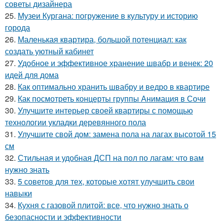
советы дизайнера
25.
Музеи Кургана: погружение в культуру и историю
города
26.
Маленькая квартира, большой потенциал: как
создать уютный кабинет
27.
Удобное и эффективное хранение швабр и венек: 20
идей для дома
28.
Как оптимально хранить швабру и ведро в квартире
29.
Как посмотреть концерты группы Анимация в Сочи
30.
Улучшите интерьер своей квартиры с помощью
технологии укладки деревянного пола
31.
Улучшите свой дом: замена пола на лагах высотой 15
см
32.
Стильная и удобная ДСП на пол по лагам: что вам
нужно знать
33.
5 советов для тех, которые хотят улучшить свои
навыки
34.
Кухня с газовой плитой: все, что нужно знать о
безопасности и эффективности