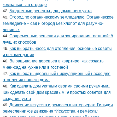
компаньоны в огороде
42.
Бюджетные рецепты для домашнего уюта
43.
Огород по органическому земледелию. Органическое
земледелие – сад и огород без хлопот для разумно-
ленивых
44.
Современные решения для зонирования гостиной: 8
лучших способов
45.
Как выбрать насос для отопления: основные советы
и рекомендации
46.
Выращивание деревьев в квартире: как создать
мини-сад на кухне или в гостиной
47.
Как выбрать идеальный циркуляционный насос для
отопления вашего дома
48.
Как сделать дом уютным своими своими рукамими..
Как сделать свой дом красивым: 9 простых советов для
создания уюта
49.
Движение искусств и ремесел в интерьерах. Гильдии
ремесленников движения “Искусства и ремёсла”