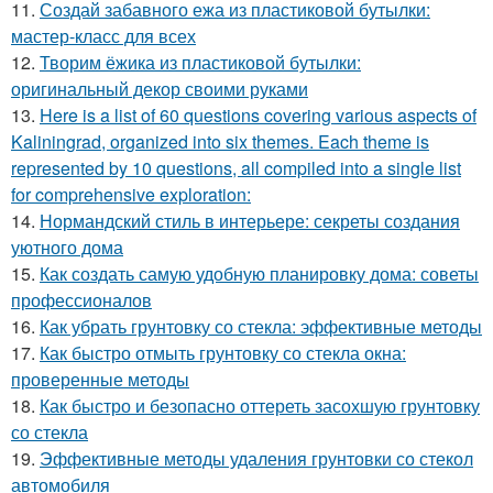
11.
Создай забавного ежа из пластиковой бутылки:
мастер-класс для всех
12.
Творим ёжика из пластиковой бутылки:
оригинальный декор своими руками
13.
Here is a list of 60 questions covering various aspects of
Kaliningrad, organized into six themes. Each theme is
represented by 10 questions, all compiled into a single list
for comprehensive exploration:
14.
Нормандский стиль в интерьере: секреты создания
уютного дома
15.
Как создать самую удобную планировку дома: советы
профессионалов
16.
Как убрать грунтовку со стекла: эффективные методы
17.
Как быстро отмыть грунтовку со стекла окна:
проверенные методы
18.
Как быстро и безопасно оттереть засохшую грунтовку
со стекла
19.
Эффективные методы удаления грунтовки со стекол
автомобиля