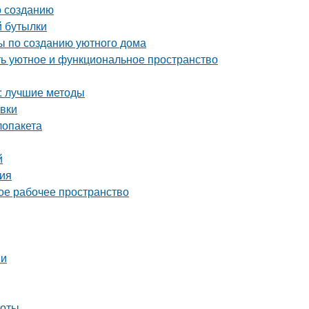
о созданию
й бутылки
ты по созданию уютного дома
ать уютное и функциональное пространство
а: лучшие методы
овки
лопакета
й
ция
ое рабочее пространство
ии
тоты