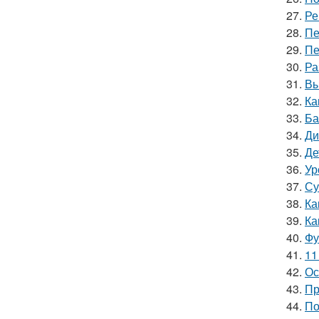
27.
Ре
28.
Пе
29.
Пе
30.
Ра
31.
Вы
32.
Ка
33.
Ба
34.
Ди
35.
Де
36.
Ур
37.
Су
38.
Ка
39.
Ка
40.
Фу
41.
11
42.
Ос
43.
Пр
44.
По