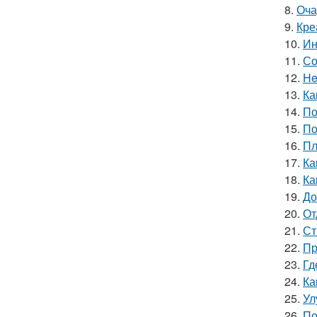
8.
Оча
9.
Кре
10.
Ин
11.
Со
12.
He
13.
Ка
14.
По
15.
По
16.
Пл
17.
Ка
18.
Ка
19.
До
20.
От
21.
Ст
22.
Пр
23.
Гд
24.
Ка
25.
Ул
26.
По