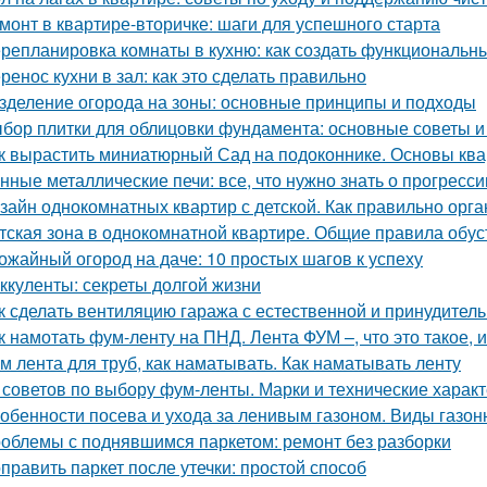
монт в квартире-вторичке: шаги для успешного старта
репланировка комнаты в кухню: как создать функциональн
ренос кухни в зал: как это сделать правильно
зделение огорода на зоны: основные принципы и подходы
бор плитки для облицовки фундамента: основные советы 
к вырастить миниатюрный Сад на подоконнике. Основы кв
нные металлические печи: все, что нужно знать о прогресс
зайн однокомнатных квартир с детской. Как правильно орга
тская зона в однокомнатной квартире. Общие правила обус
ожайный огород на даче: 10 простых шагов к успеху
ккуленты: секреты долгой жизни
к сделать вентиляцию гаража с естественной и принудител
к намотать фум-ленту на ПНД. Лента ФУМ –, что это такое, 
м лента для труб, как наматывать. Как наматывать ленту
 советов по выбору фум-ленты. Марки и технические харак
обенности посева и ухода за ленивым газоном. Виды газон
облемы с поднявшимся паркетом: ремонт без разборки
править паркет после утечки: простой способ