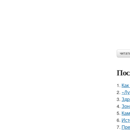
читат
Пос
1.
Как
2.
«Лу
3.
Здр
4.
Зон
5.
Кам
6.
Ист
7.
Пре