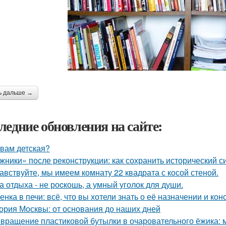
ь дальше →
ледние обновления на сайте:
 вам детская?
жники» после реконструкции: как сохранить исторический с
авствуйте, мы имеем комнату 22 квадрата с косой стеной.
а отдыха - не роcкошь, а умный уголок для души.
енка в печи: всё, что вы хотели знать о её назначении и кон
ория Москвы: от основания до наших дней
вращение пластиковой бутылки в очаровательного ёжика: 