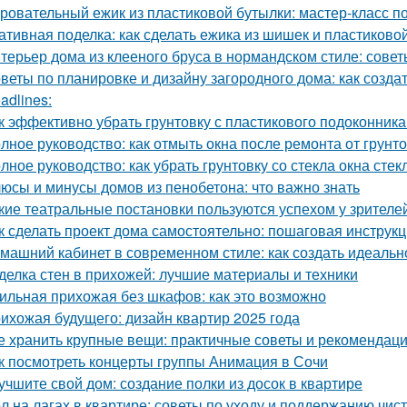
ровательный ежик из пластиковой бутылки: мастер-класс п
ативная поделка: как сделать ежика из шишек и пластиково
терьер дома из клееного бруса в нормандском стиле: сове
веты по планировке и дизайну загородного дома: как созд
adlines:
к эффективно убрать грунтовку с пластикового подоконник
лное руководство: как отмыть окна после ремонта от грунт
лное руководство: как убрать грунтовку со стекла окна стек
юсы и минусы домов из пенобетона: что важно знать
кие театральные постановки пользуются успехом у зрителе
к сделать проект дома самостоятельно: пошаговая инструк
машний кабинет в современном стиле: как создать идеальн
делка стен в прихожей: лучшие материалы и техники
ильная прихожая без шкафов: как это возможно
ихожая будущего: дизайн квартир 2025 года
е хранить крупные вещи: практичные советы и рекомендац
к посмотреть концерты группы Анимация в Сочи
учшите свой дом: создание полки из досок в квартире
л на лагах в квартире: советы по уходу и поддержанию чис