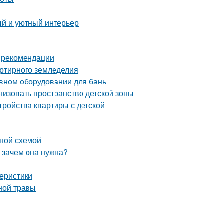
ый и уютный интерьер
и рекомендации
артирного земледелия
ивном оборудовании для бань
низовать пространство детской зоны
тройства квартиры с детской
ьной схемой
и зачем она нужна?
теристики
ной травы