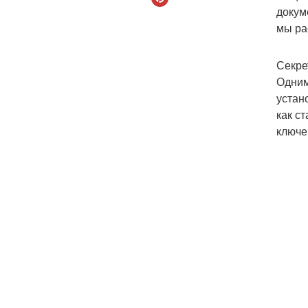
докум
мы ра
Секре
Одним
устан
как с
ключе