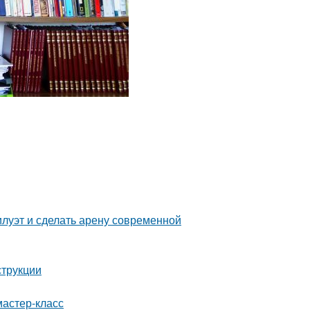
илуэт и сделать арену современной
струкции
мастер-класс