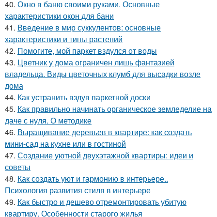
40.
Окно в баню своими руками. Основные
характеристики окон для бани
41.
Введение в мир суккулентов: основные
характеристики и типы растений
42.
Помогите, мой паркет вздулся от воды
43.
Цветник у дома ограничен лишь фантазией
владельца. Виды цветочных клумб для высадки возле
дома
44.
Как устранить вздув паркетной доски
45.
Как правильно начинать органическое земледелие на
даче с нуля. О методике
46.
Выращивание деревьев в квартире: как создать
мини-сад на кухне или в гостиной
47.
Создание уютной двухэтажной квартиры: идеи и
советы
48.
Как создать уют и гармонию в интерьере..
Психология развития стиля в интерьере
49.
Как быстро и дешево отремонтировать убитую
квартиру. Особенности старого жилья