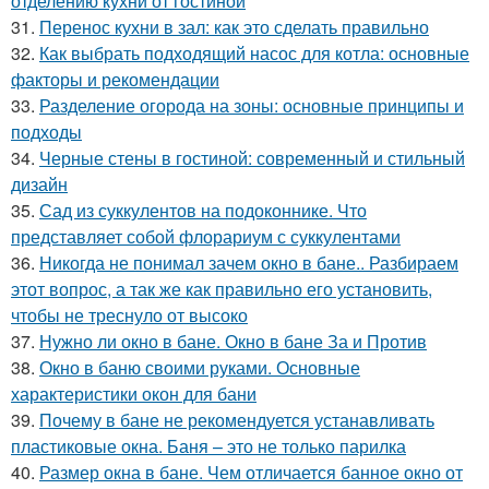
отделению кухни от гостиной
31.
Перенос кухни в зал: как это сделать правильно
32.
Как выбрать подходящий насос для котла: основные
факторы и рекомендации
33.
Разделение огорода на зоны: основные принципы и
подходы
34.
Черные стены в гостиной: современный и стильный
дизайн
35.
Сад из суккулентов на подоконнике. Что
представляет собой флорариум с суккулентами
36.
Никогда не понимал зачем окно в бане.. Разбираем
этот вопрос, а так же как правильно его установить,
чтобы не треснуло от высоко
37.
Нужно ли окно в бане. Окно в бане За и Против
38.
Окно в баню своими руками. Основные
характеристики окон для бани
39.
Почему в бане не рекомендуется устанавливать
пластиковые окна. Баня – это не только парилка
40.
Размер окна в бане. Чем отличается банное окно от