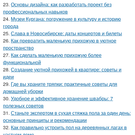
23.
Основы дизайна: как разработать проект без
профессиональных навыков
24.
Музеи Кургана: погружение в культуру и историю
города
25.
Слава в Новосибирске: даты концертов и билеты
26.
Как превратить маленькую прихожую в уютное
пространство
27.
Как сделать маленькую прихожую более
функциональной
28.
Создание уютной прихожей в квартире: советы и
идеи
29.
Где вы храните тряпки: практичные советы для
домашней уборки
30.
Удобное и эффективное хранение швабры: 7
полезных советов
31.
Станьте экспертом в сухая стяжка пола за один день:
основные принципы и рекомендации
32.
Как правильно устроить пол на деревянных лагах в
частном доме