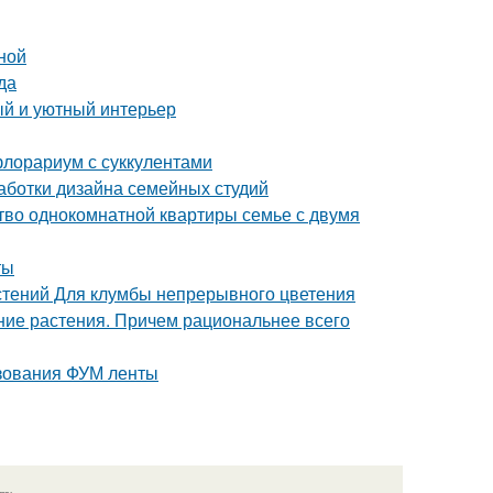
ной
да
ый и уютный интерьер
флорариум с суккулентами
аботки дизайна семейных студий
тво однокомнатной квартиры семье с двумя
ты
стений Для клумбы непрерывного цветения
тние растения. Причем рациональнее всего
ьзования ФУМ ленты
язь