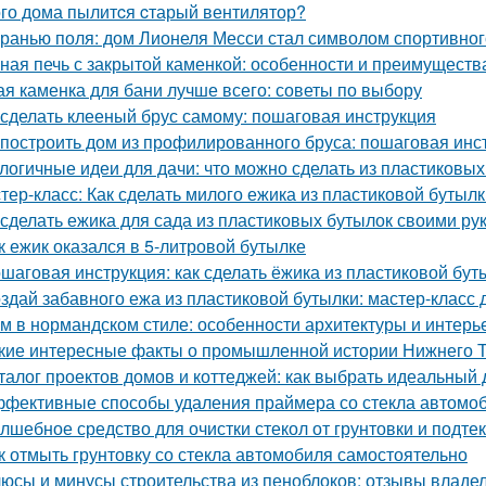
ого дома пылитcя cтарый вентилятор?
гранью поля: дом Лионеля Месси стал символом спортивног
ная печь с закрытой каменкой: особенности и преимуществ
ая каменка для бани лучше всего: советы по выбору
 сделать клееный брус самому: пошаговая инструкция
 построить дом из профилированного бруса: пошаговая инс
логичные идеи для дачи: что можно сделать из пластиковы
тер-класс: Как сделать милого ежика из пластиковой бутыл
 сделать ежика для сада из пластиковых бутылок своими ру
к ежик оказался в 5-литровой бутылке
шаговая инструкция: как сделать ёжика из пластиковой бут
здай забавного ежа из пластиковой бутылки: мастер-класс 
м в нормандском стиле: особенности архитектуры и интерь
кие интересные факты о промышленной истории Нижнего 
талог проектов домов и коттеджей: как выбрать идеальный 
фективные способы удаления праймера со стекла автомо
лшебное средство для очистки стекол от грунтовки и подте
к отмыть грунтовку со стекла автомобиля самостоятельно
юсы и минусы строительства из пеноблоков: отзывы владе