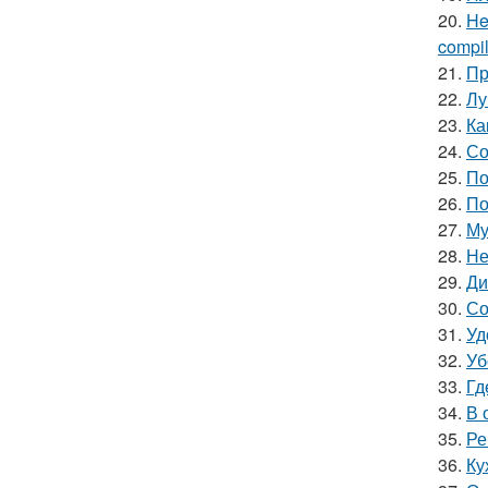
20.
He
compile
21.
Пр
22.
Лу
23.
Ка
24.
Со
25.
По
26.
По
27.
Му
28.
Не
29.
Ди
30.
Со
31.
Уд
32.
Уб
33.
Гд
34.
В 
35.
Ре
36.
Ку