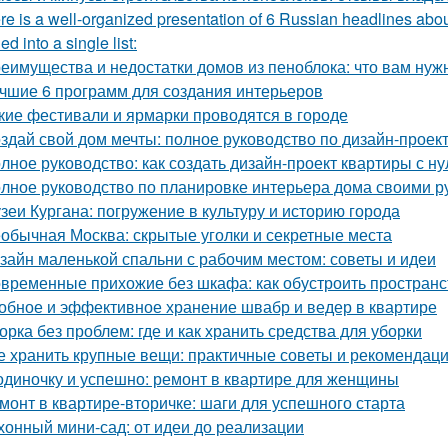
re is a well-organized presentation of 6 Russian headlines abou
d into a single list:
еимущества и недостатки домов из пеноблока: что вам нуж
чшие 6 программ для создания интерьеров
кие фестивали и ярмарки проводятся в городе
здай свой дом мечты: полное руководство по дизайн-проек
лное руководство: как создать дизайн-проект квартиры с ну
лное руководство по планировке интерьера дома своими р
зеи Кургана: погружение в культуру и историю города
обычная Москва: скрытые уголки и секретные места
зайн маленькой спальни с рабочим местом: советы и идеи
временные прихожие без шкафа: как обустроить простран
обное и эффективное хранение швабр и ведер в квартире
орка без проблем: где и как хранить средства для уборки
е хранить крупные вещи: практичные советы и рекомендац
одиночку и успешно: ремонт в квартире для женщины
монт в квартире-вторичке: шаги для успешного старта
хонный мини-сад: от идеи до реализации