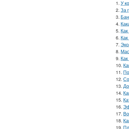
1.
У к
2.
За 
3.
Бан
4.
Как
5.
Как
6.
Как
7.
Эко
8.
Мас
9.
Как
10.
Ка
11.
По
12.
Со
13.
До
14.
Ка
15.
Ка
16.
Эф
17.
Во
18.
Ка
19.
Пл