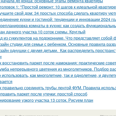
 начала до конца: основные этапы ремонта квартиры
головок 1: "Простой ремонт: 10 шагов к идеальной квартире
учшите свой дом: 34 простых способа сделать квартиру уют
единение кухни и гостиной: тенденции и инновации 2024 го
репланировка комнаты в кухню: как создать функциональн
ан дачного участка 10 соток схемы. Круглый
д из суккулентов на подоконнике. Что представляет собой 
зайн студии для семьи с ребенком. Основные правила разр
зайн однушки с двумя детьми. Как распределить пространс
и
к восстановить паркет после намокания: практические сове
умба непрерывного цветения из многолетников. Подбор ра
 использовать, как многолетние, так и однолетние, и двуле
вается
к правильно соединять трубы лентой ФУМ. Правила испол
править паркет после утечки: простой способ
нирование узкого участка 13 соток. Рисуем план
Контакты
Пользовательское соглашение
Обратная св