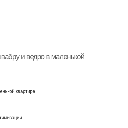
швабру и ведро в маленькой
ленькой квартире
птимизации