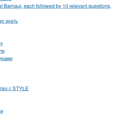
t Barnaul, each followed by 10 relevant questions,
но знать
ту
ля
уками
ство с STYLE
ии