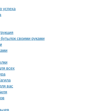
о успеха
а
трукция
х бутылок своими руками
ки
ками
ылки
для всех
ера
Тагила
для вас
биля
ков
льцев