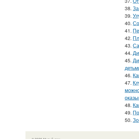
37.
От
38.
За
39.
Ул
40.
Со
41.
Пе
42.
Пл
43.
Са
44.
Ди
45.
Ди
детьм
46.
Ка
47.
Кл
можно
оказы
48.
Ка
49.
По
50.
Зо
© 2026 Милый дом