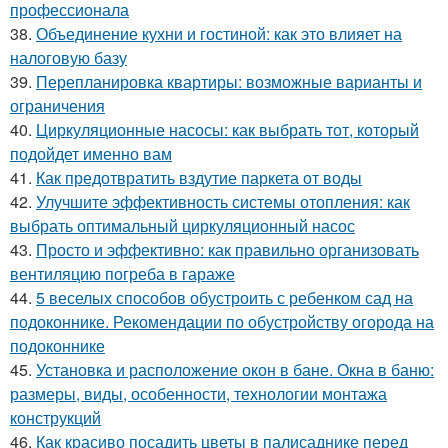
профессионала
38.
Объединение кухни и гостиной: как это влияет на
налоговую базу
39.
Перепланировка квартиры: возможные варианты и
ограничения
40.
Циркуляционные насосы: как выбрать тот, который
подойдет именно вам
41.
Как предотвратить вздутие паркета от воды
42.
Улучшите эффективность системы отопления: как
выбрать оптимальный циркуляционный насос
43.
Просто и эффективно: как правильно организовать
вентиляцию погреба в гараже
44.
5 веселых способов обустроить с ребенком сад на
подоконнике. Рекомендации по обустройству огорода на
подоконнике
45.
Установка и расположение окон в бане. Окна в баню:
размеры, виды, особенности, технологии монтажа
конструкций
46.
Как красиво посадить цветы в палисаднике перед