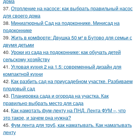
дома
37.
Отопление на насосе: как выбрать правильный насос
для своего дома
38.
Миниатюрный Сад на подоконнике. Минисад на
подоконнике
39.
Жить в комфорте: Двушка 50 м² в Бутово для семьи с
двумя детьми
40.
Уроки из сада на подоконнике: как обучать детей
сельскому хозяйству
41.
Угловая кухня 2 на 1.5: современный дизайн для
компактной кухни
42.
Как разбить сад на приусадебном участке. Разбиваем
плодовый сад
43.
Планировка сада и огорода на участка. Как
правильно выбрать место для сада
44.
Как намотать фум-ленту на ПНД. Лента ФУМ –, что
это такое, и зачем она нужна?
45.
Фум лента для труб, как наматывать. Как наматывать
ленту