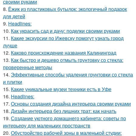
своими руками
8.
Ёжик из пластиковых бутылок: экологичный подарок
для детей
9.
Headlines:
10.
Как украсить сад и дачу: поделки своими руками
11.
Какие экскурсии по Ижевску помогут узнать город
лучше
12.
Каково происхождение названия Калининград
13.
Как быстро и дешево отмыть грунтовку со стекла:
проверенные методы
14.
Эффективные способы удаления грунтовки со стекла
и плитки
15.
Какие уникальные музеи техники есть в Уфе
16.
Headlines:
17.
Основы создания дизайна интерьера своими руками
18.
Дизайн интерьера без лишних трат: как начать
19.
Создание уютного домашнего кабинета: советы по
интерьеру для маленьких пространств
20.
Обустройство рабочей зоны в маленькой студии: