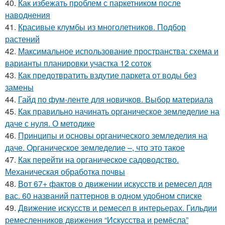
40.
Как избежать проблем с паркетником после
наводнения
41.
Красивые клумбы из многолетников. Подбор
растений
42.
Максимальное использование пространства: схема и
варианты планировки участка 12 соток
43.
Как предотвратить вздутие паркета от воды без
замены
44.
Гайд по фум-ленте для новичков. Выбор материала
45.
Как правильно начинать органическое земледелие на
даче с нуля. О методике
46.
Принципы и основы органического земледелия на
даче. Органическое земледелие –, что это такое
47.
Как перейти на органическое садоводство.
Механическая обработка почвы
48.
Вот 67+ фактов о движении искусств и ремесел для
вас. 60 названий паттернов в одном удобном списке
49.
Движение искусств и ремесел в интерьерах. Гильдии
ремесленников движения “Искусства и ремёсла”