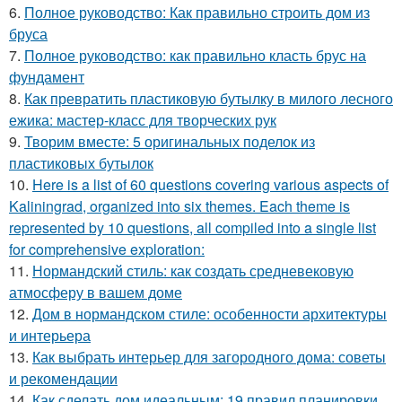
6.
Полное руководство: Как правильно строить дом из
бруса
7.
Полное руководство: как правильно класть брус на
фундамент
8.
Как превратить пластиковую бутылку в милого лесного
ежика: мастер-класс для творческих рук
9.
Творим вместе: 5 оригинальных поделок из
пластиковых бутылок
10.
Here is a list of 60 questions covering various aspects of
Kaliningrad, organized into six themes. Each theme is
represented by 10 questions, all compiled into a single list
for comprehensive exploration:
11.
Нормандский стиль: как создать средневековую
атмосферу в вашем доме
12.
Дом в нормандском стиле: особенности архитектуры
и интерьера
13.
Как выбрать интерьер для загородного дома: советы
и рекомендации
14.
Как сделать дом идеальным: 19 правил планировки