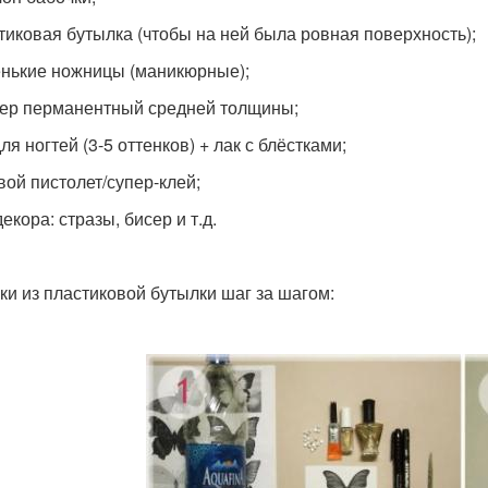
стиковая бутылка (чтобы на ней была ровная поверхность);
енькие ножницы (маникюрные);
кер перманентный средней толщины;
для ногтей (3-5 оттенков) + лак с блёстками;
вой пистолет/супер-клей;
декора: стразы, бисер и т.д.
ки из пластиковой бутылки шаг за шагом: