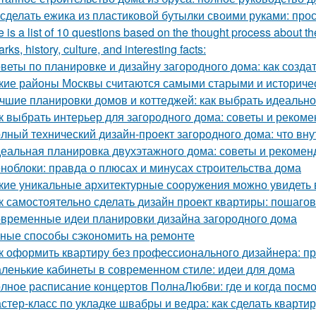
 сделать ежика из пластиковой бутылки своими руками: про
 is a list of 10 questions based on the thought process about th
rks, history, culture, and interesting facts:
веты по планировке и дизайну загородного дома: как созд
кие районы Москвы считаются самыми старыми и историче
чшие планировки домов и коттеджей: как выбрать идеаль
к выбрать интерьер для загородного дома: советы и реком
лный технический дизайн-проект загородного дома: что вну
еальная планировка двухэтажного дома: советы и рекомен
ноблоки: правда о плюсах и минусах строительства дома
кие уникальные архитектурные сооружения можно увидеть 
к самостоятельно сделать дизайн проект квартиры: пошаго
временные идеи планировки дизайна загородного дома
ные способы сэкономить на ремонте
к оформить квартиру без профессионального дизайнера: п
ленькие кабинеты в современном стиле: идеи для дома
лное расписание концертов ПолнаЛюбви: где и когда посм
стер-класс по укладке швабры и ведра: как сделать квартир