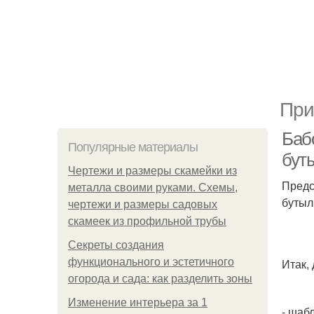
При
Баб
Популярные материалы
бут
Чертежи и размеры скамейки из
Предс
металла своими руками. Схемы,
бутыл
чертежи и размеры садовых
скамеек из профильной трубы
Секреты создания
функционального и эстетичного
Итак,
огорода и сада: как разделить зоны
Изменение интерьера за 1
- шаб