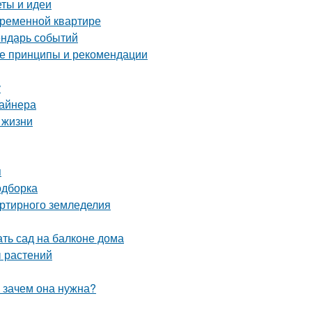
еты и идеи
временной квартире
ендарь событий
ные принципы и рекомендации
у
зайнера
 жизни
я
одборка
артирного земледелия
ать сад на балконе дома
ы растений
и зачем она нужна?