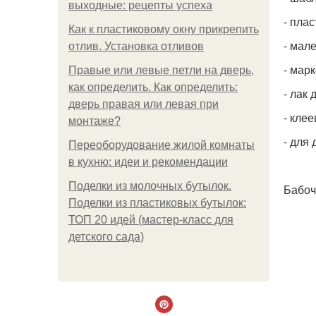
выходные: рецепты успеха
- пла
Как к пластиковому окну прикрепить
- мал
отлив. Установка отливов
- мар
Правые или левые петли на дверь,
как определить. Как определить:
- лак 
дверь правая или левая при
- клее
монтаже?
- для 
Переоборудование жилой комнаты
в кухню: идеи и рекомендации
Поделки из молочных бутылок.
Бабоч
Поделки из пластиковых бутылок:
ТОП 20 идей (мастер-класс для
детского сада)