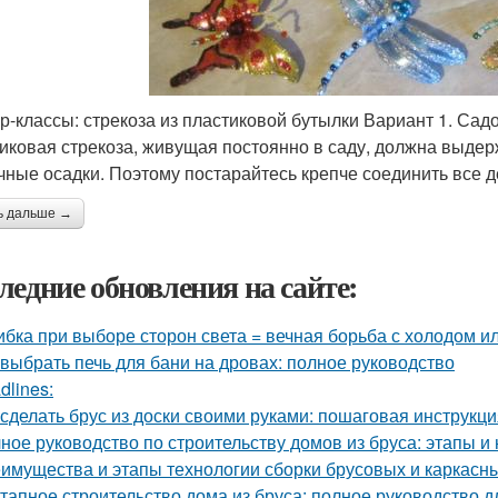
р-классы: стрекоза из пластиковой бутылки Вариант 1. Сад
иковая стрекоза, живущая постоянно в саду, должна выдерж
чные осадки. Поэтому постарайтесь крепче соединить все 
ь дальше →
ледние обновления на сайте:
бка при выборе сторон света = вечная борьба с холодом ил
 выбрать печь для бани на дровах: полное руководство
dlines:
 сделать брус из доски своими руками: пошаговая инструкц
ное руководство по строительству домов из бруса: этапы и
имущества и этапы технологии сборки брусовых и каркасн
тапное строительство дома из бруса: полное руководство 