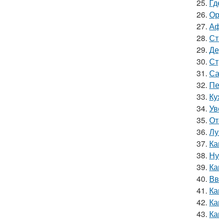
25.
Гд
26.
Ор
27.
Аф
28.
Ст
29.
Де
30.
Ст
31.
Са
32.
Пе
33.
Ку
34.
Ув
35.
От
36.
Лу
37.
Ка
38.
Ну
39.
Ка
40.
Вв
41.
Ка
42.
Ка
43.
Ка