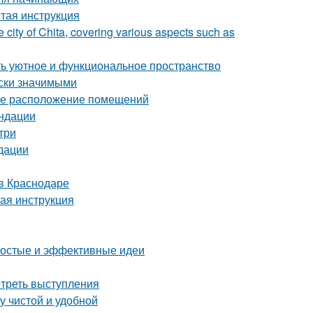
стая инструкция
e city of Chita, covering various aspects such as
ать уютное и функциональное пространство
ски значимыми
ное расположение помещений
ендации
три
дации
в Краснодаре
вая инструкция
ростые и эффективные идеи
отреть выступления
у чистой и удобной