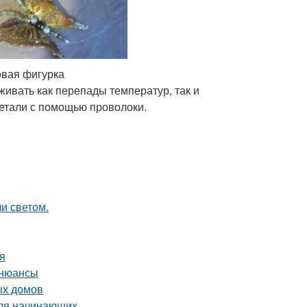
овая фигурка
ивать как перепады температур, так и
детали с помощью проволоки.
и светом.
ия
 нюансы
ых домов
для начинающих