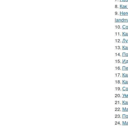
8.
Как
9.
Here
landma
10.
Со
11.
Ка
12.
Лу
13.
Ка
14.
По
15.
Ид
16.
Пе
17.
Ка
18.
Ка
19.
Со
20.
Ум
21.
Ка
22.
Ма
23.
По
24.
Ма