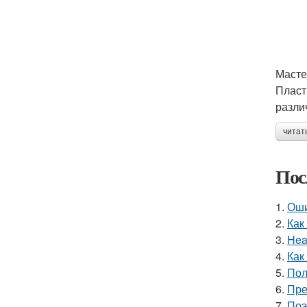
Масте
Пласт
разли
читат
Пос
1.
Оши
2.
Как
3.
Hea
4.
Как
5.
Пол
6.
Пре
7.
Поэ