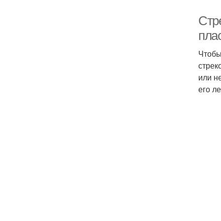
Стр
пла
Чтобы
стрек
или н
его л