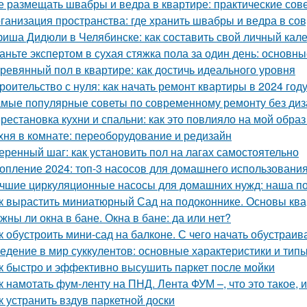
е размещать швабры и ведра в квартире: практические сов
ганизация пространства: где хранить швабры и ведра в со
иша Дидюли в Челябинске: как составить свой личный кал
аньте экспертом в сухая стяжка пола за один день: основ
ревянный пол в квартире: как достичь идеального уровня
роительство с нуля: как начать ремонт квартиры в 2024 год
мые популярные советы по современному ремонту без ди
рестановка кухни и спальни: как это повлияло на мой образ
хня в комнате: переоборудование и редизайн
еренный шаг: как установить пол на лагах самостоятельно
опление 2024: топ-3 насосов для домашнего использовани
чшие циркуляционные насосы для домашних нужд: наша п
к вырастить миниатюрный Сад на подоконнике. Основы кв
жны ли окна в бане. Окна в бане: да или нет?
к обустроить мини-сад на балконе. С чего начать обустраив
едение в мир суккулентов: основные характеристики и тип
к быстро и эффективно высушить паркет после мойки
к намотать фум-ленту на ПНД. Лента ФУМ –, что это такое, 
к устранить вздув паркетной доски