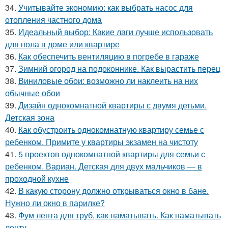
34.
Учитывайте экономию: как выбрать насос для
отопления частного дома
35.
Идеальный выбор: Какие лаги лучше использовать
для пола в доме или квартире
36.
Как обеспечить вентиляцию в погребе в гараже
37.
Зимний огород на подоконнике. Как вырастить перец
38.
Виниловые обои: возможно ли наклеить на них
обычные обои
39.
Дизайн однокомнатной квартиры с двумя детьми.
Детская зона
40.
Как обустроить однокомнатную квартиру семье с
ребенком. Примите у квартиры экзамен на чистоту
41.
5 проектов однокомнатной квартиры для семьи с
ребенком. Вариан. Детская для двух мальчиков — в
проходной кухне
42.
В какую сторону должно открываться окно в бане.
Нужно ли окно в парилке?
43.
Фум лента для труб, как наматывать. Как наматывать
ленту