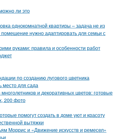
можно ли это
овка однокомнатной квартиры – задача не из
е помещение нужно адаптировать для семьи с
воими руками: правила и особенности работ
юджет
ндации по созданию лугового цветника
ь место для сада
 многолетников и декоративных цветов: готовые
, 200 фото
оторые помогут создать в доме уют и красоту
тественной вытяжки
ьям Моррис и «Движение искусств и ремесел»
мьи