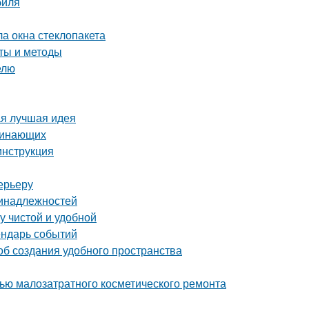
биля
ла окна стеклопакета
еты и методы
елю
ая лучшая идея
ачинающих
инструкция
ерьеру
ринадлежностей
у чистой и удобной
ендарь событий
об создания удобного пространства
щью малозатратного косметического ремонта