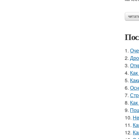
читат
Пос
1.
Оче
2.
Дро
3.
Отк
4.
Как
5.
Как
6.
Осн
7.
Стр
8.
Как
9.
Пош
10.
He
11.
Ка
12.
Ка