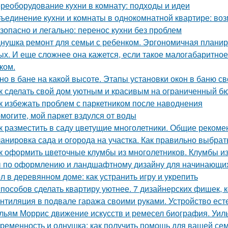
реоборудование кухни в комнату: подходы и идеи
ъединение кухни и комнаты в однокомнатной квартире: воз
зопасно и легально: перенос кухни без проблем
нушка ремонт для семьи с ребенком. Эргономичная планир
ых. И еще сложнее она кажется, если такое малогабаритно
ком.
но в бане на какой высоте. Этапы установки окон в баню с
к сделать свой дом уютным и красивым на ограниченный б
к избежать проблем с паркетником после наводнения
могите, мой паркет вздулся от воды
к разместить в саду цветущие многолетники. Общие рекоме
анировка сада и огорода на участка. Как правильно выбрат
к оформить цветочные клумбы из многолетников. Клумбы из
 по оформлению и ландшафтному дизайну для начинающих
л в деревянном доме: как устранить игру и укрепить
способов сделать квартиру уютнее. 7 дизайнерских фишек, к
нтиляция в подвале гаража своими руками. Устройство ес
льям Моррис движение искусств и ремесел биография. Уил
ременность и однушка: как получить помощь для вашей се