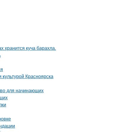
ах хранится куча барахла.
ь
ия
и культурой Красноярска
тво для начинающих
ющих
лки
ровке
ендации