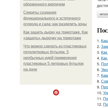
обложенного кирпичом
досто
Секреты создания
читат
функционального и эстетичного
огорода и сада: как разделить зоны
Пос
Как зашить дырку на трикотаже. Как
«зашить» дырочку на трикотаже
1.
Как
2.
Зак
Что можно сделать из пластиковых
3.
Как
пятилитровых бутылок. 5
4.
Как
необычных идей применения
5.
Пол
пластиковых 5 литровых бутылок
6.
Эко
на даче
7.
Как
8.
Сов
9.
Про
10.
Уд
11.
По
12.
По