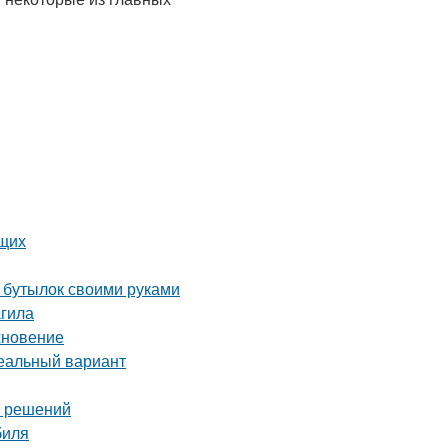
ющих
х бутылок своими руками
гила
хновение
деальный вариант
х решений
биля