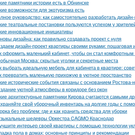
кие памятники истории есть в Обнинске
кие возможности для экотуризма есть
лное руководство: как самостоятельно разработать дизайн
кие театральные постановки пользуются успехом у зрителе
кие инновационные инициативы
новы дизайна: как правильно создавать проект с нуля
здаем дизайн-проект квартиры своими руками: пошаговая 
к оформить маленький кабинет, чтобы он стал комфортны
обычная Москва: скрытые уголки и секретные места
к выбрать идеальную мебель для кабинета в квартире: сов
к превратить маленькую прихожую в уютное пространство
кие исторические события связаны с основанием Ростова-
здание уютной атмосферы в коридоре без окон
кие архитектурные памятники Кирова считаются самыми д
храняйте свой уборочный инвентарь на долгие годы с пом
орка без проблем: где и как хранить средства для уборки
зыкальные шедевры Оркестра CAGMO Краснодар
учшите интерьер своей квартиры с помощью технологии ук
ладка пола в домах: основные принципы и рекомендации