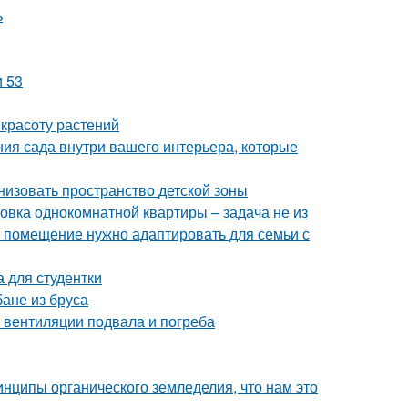
ь
и 53
 красоту растений
ния сада внутри вашего интерьера, которые
низовать пространство детской зоны
овка однокомнатной квартиры – задача не из
е помещение нужно адаптировать для семьи с
 для студентки
бане из бруса
 вентиляции подвала и погреба
инципы органического земледелия, что нам это