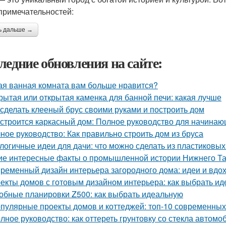
примечательностей:
ь дальше →
ледние обновления на сайте:
ая ванная комната вам больше нравится?
рытая или открытая каменка для банной печи: какая лучше
 сделать клееный брус своими руками и построить дом
 строится каркасный дом: Полное руководство для начина
ное руководство: Как правильно строить дом из бруса
логичные идеи для дачи: что можно сделать из пластиковы
ие интересные факты о промышленной истории Нижнего Та
ременный дизайн интерьера загородного дома: идеи и вдо
екты домов с готовым дизайном интерьера: как выбрать и
обные планировки Z500: как выбрать идеальную
пулярные проекты домов и коттеджей: топ-10 современны
лное руководство: как оттереть грунтовку со стекла автомо