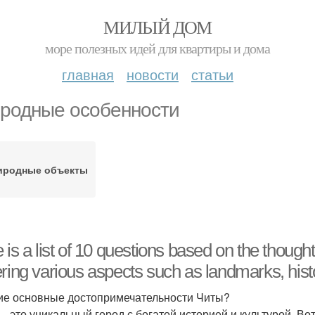
МИЛЫЙ ДОМ
море полезных идей для квартиры и дома
главная
новости
статьи
родные особенности
иродные объекты
 is a list of 10 questions based on the thought
ring various aspects such as landmarks, history
кие основные достопримечательности Читы?
— это уникальный город с богатой историей и культурой. Во