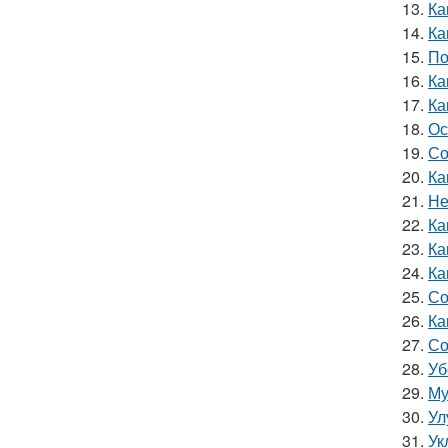
13.
Ка
14.
Ка
15.
По
16.
Ка
17.
Ка
18.
Ос
19.
Со
20.
Ка
21.
Не
22.
Ка
23.
Ка
24.
Ка
25.
Со
26.
Ка
27.
Со
28.
Уб
29.
Му
30.
Ул
31.
Ук