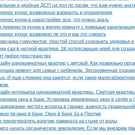
ильная и удобная ДСП на пол по лагам: что вам нужно знат
ренос кухни: возможные варианты и ограничения
ренос кухни в новостройке: все, что нужно знать
к перенести кухню в жилую комнату с помощью канализаци
ренос кухни: возможно ли это и как это сделать
ресадка суккулентов: простой способ сохранить здоровье и
ни-сад в уютной квартире. 26 потрясающих идей для созда
ят любое пространство
зайн однокомнатных квартир с детской. Как правильно орга
нушка ремонт для семьи с ребенком. Эргономичная планир
ых. И еще сложнее она кажется, если такое малогабаритно
ком.
зайн интерьера однокомнатной квартиры. Светлая квартира
тановка окна в бане. Установка деревянных окон в срубе и 
ддержание чистого воздуха в гараже: важность правильной
жно ли окно в бане. Окно в бане За и Против
к предотвратить вздутие ламината на стыке от воды
чего начать органическое земледелие. Если мы внедрим пр