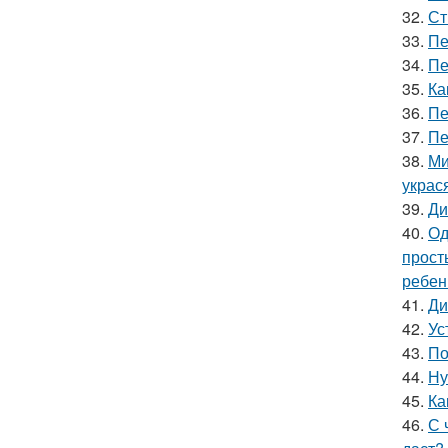
32.
Ст
33.
Пе
34.
Пе
35.
Ка
36.
Пе
37.
Пе
38.
Ми
украс
39.
Ди
40.
Од
прост
ребен
41.
Ди
42.
Ус
43.
По
44.
Ну
45.
Ка
46.
С 