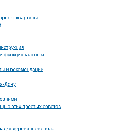
-проект квартиры
й
инструкция
м и функциональным
еты и рекомендации
на-Дону
ревними
ощью этих простых советов
ладки деревянного пола