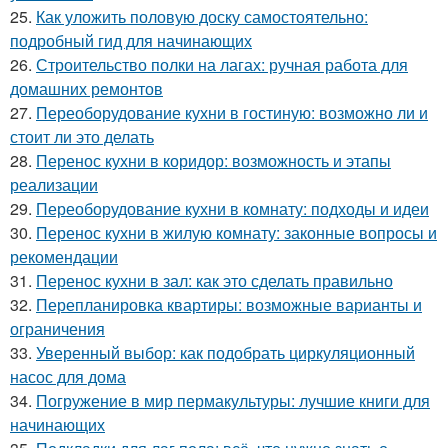
25.
Как уложить половую доску самостоятельно:
подробный гид для начинающих
26.
Строительство полки на лагах: ручная работа для
домашних ремонтов
27.
Переоборудование кухни в гостиную: возможно ли и
стоит ли это делать
28.
Перенос кухни в коридор: возможность и этапы
реализации
29.
Переоборудование кухни в комнату: подходы и идеи
30.
Перенос кухни в жилую комнату: законные вопросы и
рекомендации
31.
Перенос кухни в зал: как это сделать правильно
32.
Перепланировка квартиры: возможные варианты и
ограничения
33.
Уверенный выбор: как подобрать циркуляционный
насос для дома
34.
Погружение в мир пермакультуры: лучшие книги для
начинающих