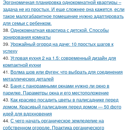
Эргономичная планировка однокомнатной квартиры –
задача не из простых. И еще сложнее она кажется, если
такое малогабаритное помещение нужно адаптировать
для семьи с ребенком.
38.
Однокомнатная квартира с детской. Способы
зонирования комнаты
39.
Урожайный огород на даче: 10 простых шагов к
успеху
40.
Угловая кухня 2 на 1.5: современный дизайн для
компактной кухни
41.
Волма шов или фуген: что выбрать для соединения
металлических деталей
42.
Баня с панорамными окнами нужно ли окно в
парилке. Параметры окна и его местоположение
43.
Как красиво посадить цветы в палисаднике перед
домом. Красивый палисадник перед домом — 50 фото
идей для вдохновения
44.
С чего начать органическое земледелие на
собственном огороде. Практика органического