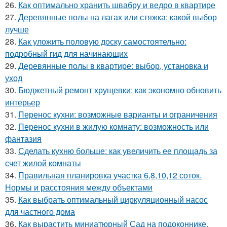
26.
Как оптимально хранить швабру и ведро в квартире
27.
Деревянные полы на лагах или стяжка: какой выбор
лучше
28.
Как уложить половую доску самостоятельно:
подробный гид для начинающих
29.
Деревянные полы в квартире: выбор, установка и
уход
30.
Бюджетный ремонт хрущевки: как экономно обновить
интерьер
31.
Перенос кухни: возможные варианты и ограничения
32.
Перенос кухни в жилую комнату: возможность или
фантазия
33.
Сделать кухню больше: как увеличить ее площадь за
счет жилой комнаты
34.
Правильная планировка участка 6,8,10,12 соток.
Нормы и расстояния между объектами
35.
Как выбрать оптимальный циркуляционный насос
для частного дома
36.
Как вырастить миниатюрный Сад на подоконнике.