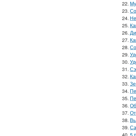
22.
Му
23.
Со
24.
Не
25.
Ка
26.
Ди
27.
Ка
28.
Со
29.
Уд
30.
Уд
31.
Сэ
32.
Ка
33.
Зе
34.
Пе
35.
Пе
36.
Об
37.
От
38.
Вы
39.
Са
40.
5 