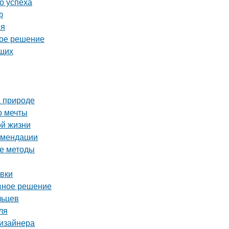
о успеха
ф
ия
ное решение
ющих
а природе
о мечты
ой жизни
комендации
ые методы
овки
ивное решение
льцев
ля
дизайнера