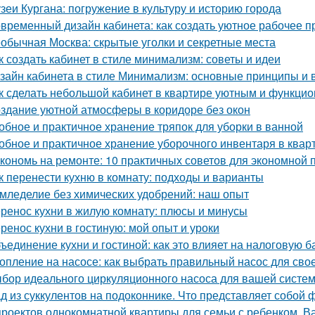
зеи Кургана: погружение в культуру и историю города
временный дизайн кабинета: как создать уютное рабочее п
обычная Москва: скрытые уголки и секретные места
к создать кабинет в стиле минимализм: советы и идеи
зайн кабинета в стиле Минимализм: основные принципы и
к сделать небольшой кабинет в квартире уютным и функци
здание уютной атмосферы в коридоре без окон
обное и практичное хранение тряпок для уборки в ванной
обное и практичное хранение уборочного инвентаря в квар
кономь на ремонте: 10 практичных советов для экономной
к перенести кухню в комнату: подходы и варианты
мледелие без химических удобрений: наш опыт
ренос кухни в жилую комнату: плюсы и минусы
ренос кухни в гостиную: мой опыт и уроки
ъединение кухни и гостиной: как это влияет на налоговую б
опление на насосе: как выбрать правильный насос для сво
бор идеального циркуляционного насоса для вашей систе
д из суккулентов на подоконнике. Что представляет собой 
проектов однокомнатной квартиры для семьи с ребенком. Ва