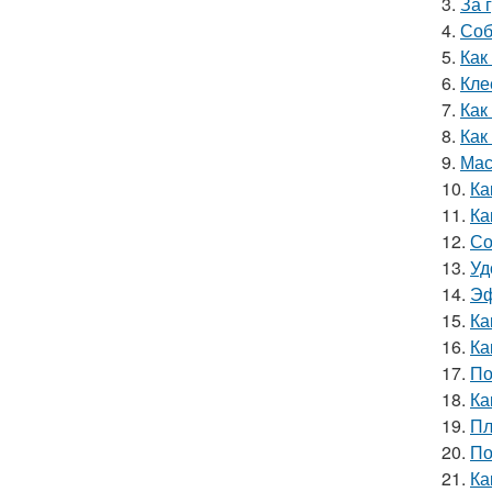
3.
За 
4.
Соб
5.
Как
6.
Кле
7.
Как
8.
Как
9.
Мас
10.
Ка
11.
Ка
12.
Со
13.
Уд
14.
Эф
15.
Ка
16.
Ка
17.
По
18.
Ка
19.
Пл
20.
По
21.
Ка