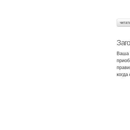
читат
Заго
Ваша 
приоб
прави
когда