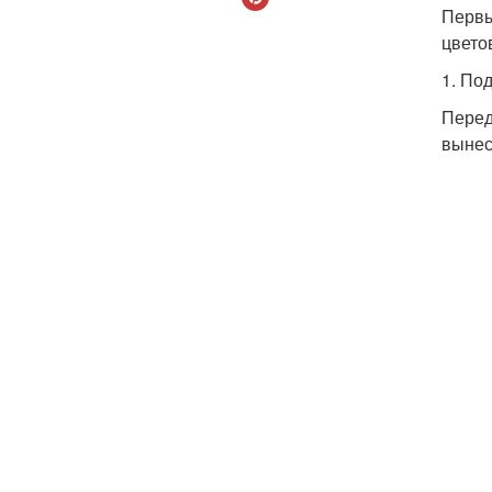
Первы
цвето
1. По
Перед
вынес