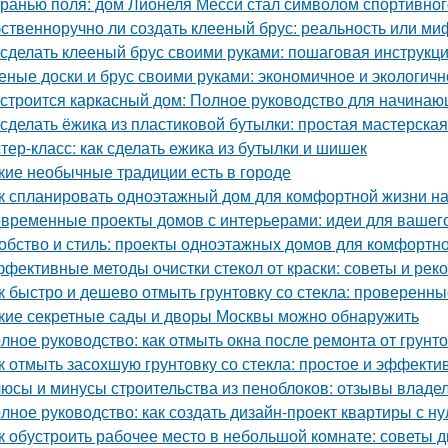
гранью поля: дом Лионеля Месси стал символом спортивног
ственноручно ли создать клееный брус: реальность или ми
 сделать клееный брус своими руками: пошаговая инструкц
еные доски и брус своими руками: экономичное и экологич
 строится каркасный дом: Полное руководство для начина
 сделать ёжика из пластиковой бутылки: простая мастерская
тер-класс: как сделать ежика из бутылки и шишек
кие необычные традиции есть в городе
к спланировать одноэтажный дом для комфортной жизни н
временные проекты домов с интерьерами: идеи для вашег
обство и стиль: проекты одноэтажных домов для комфортн
фективные методы очистки стекол от краски: советы и ре
к быстро и дешево отмыть грунтовку со стекла: проверенн
кие секретные сады и дворы Москвы можно обнаружить
лное руководство: как отмыть окна после ремонта от грунт
к отмыть засохшую грунтовку со стекла: простое и эффект
юсы и минусы строительства из пеноблоков: отзывы владе
лное руководство: как создать дизайн-проект квартиры с ну
к обустроить рабочее место в небольшой комнате: советы 