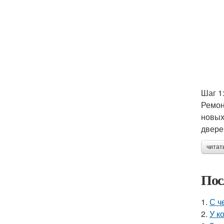
Шаг 1
Ремон
новых
двере
читат
Пос
1.
С ч
2.
У к