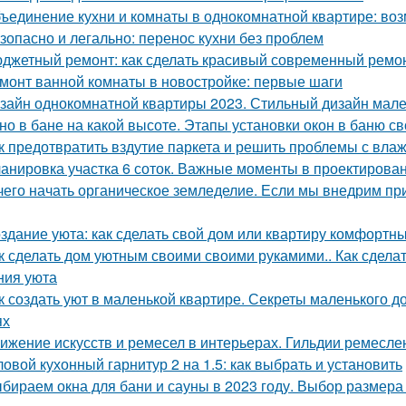
ъединение кухни и комнаты в однокомнатной квартире: воз
зопасно и легально: перенос кухни без проблем
джетный ремонт: как сделать красивый современный ремон
монт ванной комнаты в новостройке: первые шаги
зайн однокомнатной квартиры 2023. Стильный дизайн малень
но в бане на какой высоте. Этапы установки окон в баню с
к предотвратить вздутие паркета и решить проблемы с вла
анировка участка 6 соток. Важные моменты в проектирова
чего начать органическое земледелие. Если мы внедрим пр
здание уюта: как сделать свой дом или квартиру комфортн
к сделать дом уютным своими своими рукамими.. Как сделат
ния уюта
к создать уют в маленькой квартире. Секреты маленького до
ях
ижение искусств и ремесел в интерьерах. Гильдии ремесле
ловой кухонный гарнитур 2 на 1.5: как выбрать и установить
бираем окна для бани и сауны в 2023 году. Выбор размера