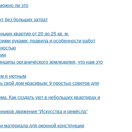
можно ли это
т без больших затрат
ких квартир от 20 до 25 кв. м.
воими руками: правила и особенности работ
жностью
нии
инципы органического земледелия, что нам это
ым и уютным
ь свой дом красивым: 9 простых советов для
ма. Как создать уют в небольших квартирах и
нников движения “Искусства и ремёсла”
 и материала для оконной конструкции