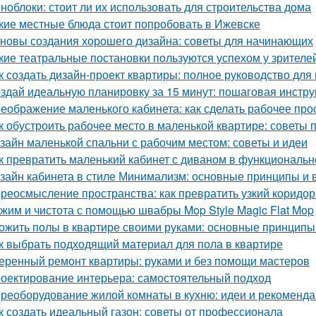
ноблоки: стоит ли их использовать для строительства дома
кие местные блюда стоит попробовать в Ижевске
новы создания хорошего дизайна: советы для начинающих
кие театральные постановки пользуются успехом у зрителе
к создать дизайн-проект квартиры: полное руководство дл
здай идеальную планировку за 15 минут: пошаговая инстру
еображение маленького кабинета: как сделать рабочее пр
к обустроить рабочее место в маленькой квартире: советы 
зайн маленькой спальни с рабочим местом: советы и идеи
к превратить маленький кабинет с диваном в функциональн
зайн кабинета в стиле Минимализм: основные принципы и
реосмысление пространства: как превратить узкий коридор
жим и чистота с помощью швабры Mop Style Magic Flat Mop
ожить полы в квартире своими руками: основные принципы
к выбрать подходящий материал для пола в квартире
еренный ремонт квартиры: руками и без помощи мастеров
оектирование интерьера: самостоятельный подход
реоборудование жилой комнаты в кухню: идеи и рекоменд
к создать идеальный газон: советы от профессионала