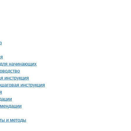
ф
ия
 для начинающих
ководство
ая инструкция
ошаговая инструкция
я
дации
комендации
еты и методы