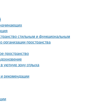
й
я начинающих
кция
остранство стильным и функциональным
по организации пространства
ое пространство
 вдохновение
 в уютную зону отдыха
 и рекомендации
ации