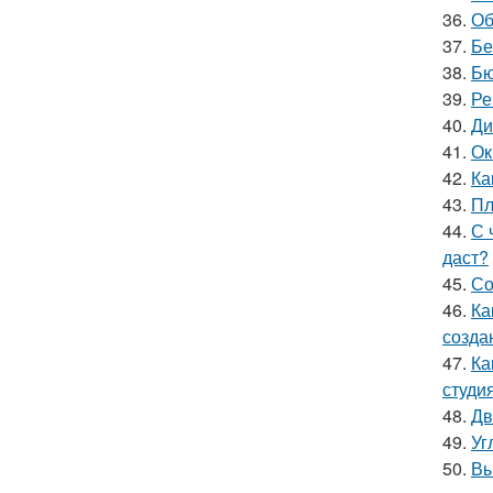
36.
Об
37.
Бе
38.
Бю
39.
Ре
40.
Ди
41.
Ок
42.
Ка
43.
Пл
44.
С 
даст?
45.
Со
46.
Ка
созда
47.
Ка
студи
48.
Дв
49.
Уг
50.
Вы