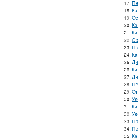
17.
Пе
18.
Ка
19.
Ос
20.
Ка
21.
Ка
22.
Со
23.
Пр
24.
Ка
25.
Ди
26.
Ка
27.
Ди
28.
Пе
29.
От
30.
Ул
31.
Ка
32.
Ув
33.
Пр
34.
Пе
35.
Ка