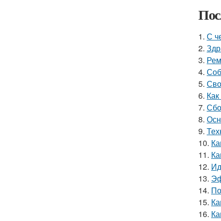
Пос
1.
С ч
2.
Здр
3.
Рем
4.
Соб
5.
Сво
6.
Как
7.
Сбо
8.
Осн
9.
Тех
10.
Ка
11.
Ка
12.
Ид
13.
Эф
14.
По
15.
Ка
16.
Ка