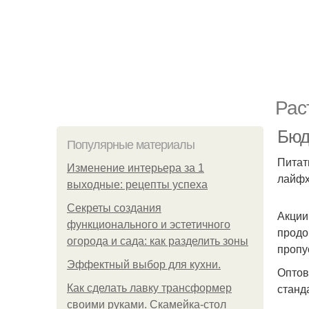
Рас
Бюд
Популярные материалы
Питат
Изменение интерьера за 1
лайфх
выходные: рецепты успеха
Секреты создания
Акции
функционального и эстетичного
продо
огорода и сада: как разделить зоны
пропу
Эффектный выбор для кухни.
Оптов
станд
Как сделать лавку трансформер
своими руками. Скамейка-стол