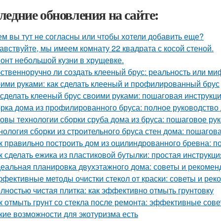
ледние обновления на сайте:
ем вы тут не согласны или чтобы хотели добавить еще?
авствуйте, мы имеем комнату 22 квадрата с косой стеной.
онт небольшой кузни в хрущевке.
ственноручно ли создать клееный брус: реальность или ми
ими руками: как сделать клееный и профилированный брус
 сделать клееный брус своими руками: пошаговая инструкц
рка дома из профилированного бруса: полное руководство
овы технологии сборки сруба дома из бруса: пошаговое ру
нология сборки из строительного бруса стен дома: пошагов
к правильно построить дом из оцилиндрованного бревна: п
к сделать ежика из пластиковой бутылки: простая инструкци
еальная планировка двухэтажного дома: советы и рекомен
фективные методы очистки стекол от краски: советы и ре
лностью чистая плитка: как эффективно отмыть грунтовку
к отмыть грунт со стекла после ремонта: эффективные сов
кие возможности для экотуризма есть