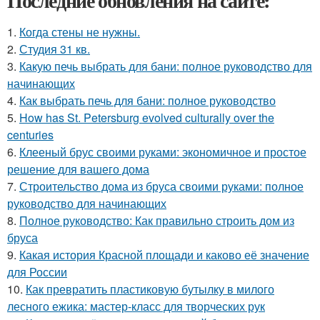
Последние обновления на сайте:
1.
Когда стены не нужны.
2.
Студия 31 кв.
3.
Какую печь выбрать для бани: полное руководство для
начинающих
4.
Как выбрать печь для бани: полное руководство
5.
How has St. Petersburg evolved culturally over the
centuries
6.
Клееный брус своими руками: экономичное и простое
решение для вашего дома
7.
Строительство дома из бруса своими руками: полное
руководство для начинающих
8.
Полное руководство: Как правильно строить дом из
бруса
9.
Какая история Красной площади и каково её значение
для России
10.
Как превратить пластиковую бутылку в милого
лесного ежика: мастер-класс для творческих рук