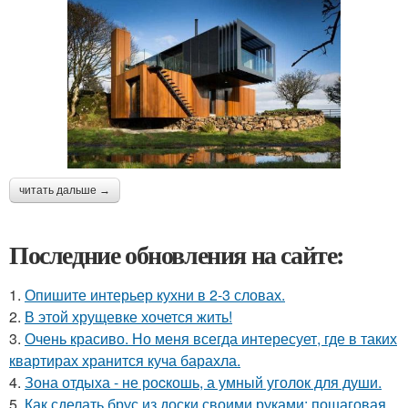
читать дальше →
Последние обновления на сайте:
1.
Опишите интерьер кухни в 2-3 словах.
2.
В этой хрущевке хочется жить!
3.
Очень красиво. Но меня всегда интересует, где в таких
квартирах хранится куча барахла.
4.
Зона отдыха - не роcкошь, а умный уголок для души.
5.
Как сделать брус из доски своими руками: пошаговая