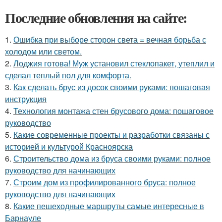
Последние обновления на сайте:
1.
Ошибка при выборе сторон света = вечная борьба с
холодом или светом.
2.
Лоджия готова! Муж установил стеклопакет, утеплил и
сделал теплый пол для комфорта.
3.
Как сделать брус из досок своими руками: пошаговая
инструкция
4.
Технология монтажа стен брусового дома: пошаговое
руководство
5.
Какие современные проекты и разработки связаны с
историей и культурой Красноярска
6.
Строительство дома из бруса своими руками: полное
руководство для начинающих
7.
Строим дом из профилированного бруса: полное
руководство для начинающих
8.
Какие пешеходные маршруты самые интересные в
Барнауле