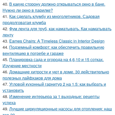
40.
В какую сторону должно открываться окно в бане.
Нужно ли окно в парилке?
41.
Как сделать клумбу из многолетников. Садовая
продолговатая клумба
42.
Фум лента для труб, как наматывать. Как наматывать
ленту
43.
Eames Chairs: A Timeless Classic in Interior Design
44.
Подземный комфорт: как обеспечить правильную
вентиляцию в погребе и гараже
45.
Планировка сада и огорода на 4,6,10 и 15 сотках.
Изучение местности
46.
Домашние хитрости и уют в доме. 30 действительно
полезных лайфхаков для дома
47.
Угловой кухонный гарнитур 2 на 1.5: как выбрать и
установить
48.
Изменение интерьера за 1 выходные: рецепты
успеха
49.
Лучшие циркуляционные насосы для отопления: наш
топ-20