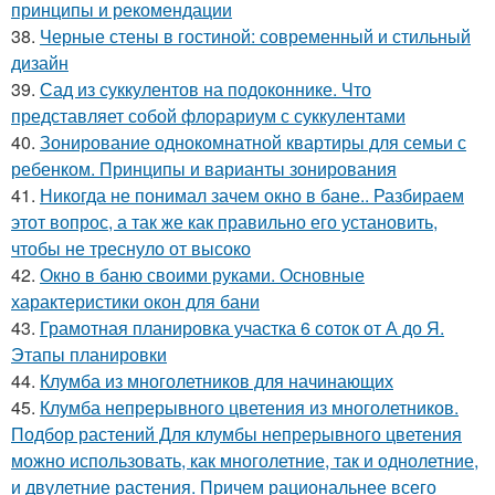
принципы и рекомендации
38.
Черные стены в гостиной: современный и стильный
дизайн
39.
Сад из суккулентов на подоконнике. Что
представляет собой флорариум с суккулентами
40.
Зонирование однокомнатной квартиры для семьи с
ребенком. Принципы и варианты зонирования
41.
Никогда не понимал зачем окно в бане.. Разбираем
этот вопрос, а так же как правильно его установить,
чтобы не треснуло от высоко
42.
Окно в баню своими руками. Основные
характеристики окон для бани
43.
Грамотная планировка участка 6 соток от А до Я.
Этапы планировки
44.
Клумба из многолетников для начинающих
45.
Клумба непрерывного цветения из многолетников.
Подбор растений Для клумбы непрерывного цветения
можно использовать, как многолетние, так и однолетние,
и двулетние растения. Причем рациональнее всего