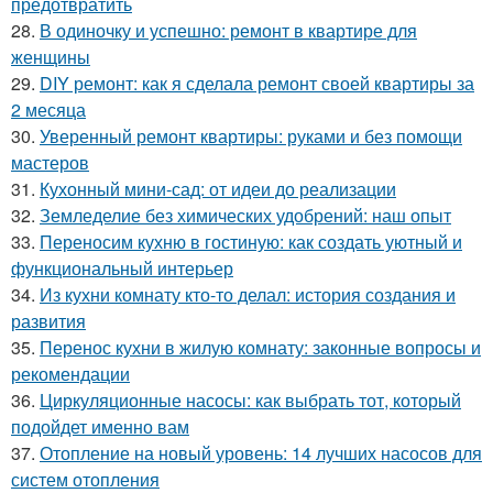
предотвратить
28.
В одиночку и успешно: ремонт в квартире для
женщины
29.
DIY ремонт: как я сделала ремонт своей квартиры за
2 месяца
30.
Уверенный ремонт квартиры: руками и без помощи
мастеров
31.
Кухонный мини-сад: от идеи до реализации
32.
Земледелие без химических удобрений: наш опыт
33.
Переносим кухню в гостиную: как создать уютный и
функциональный интерьер
34.
Из кухни комнату кто-то делал: история создания и
развития
35.
Перенос кухни в жилую комнату: законные вопросы и
рекомендации
36.
Циркуляционные насосы: как выбрать тот, который
подойдет именно вам
37.
Отопление на новый уровень: 14 лучших насосов для
систем отопления