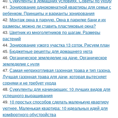
40.
Суккуленты в домашних условиях. Советы по уходу
41.
Зонирование однокомнатной квартиры для семьи с
ребенком. Принципы и варианты зонирования
42.
Монтаж окна в парную. Окна в парилке бани и их
размеры: можно ли ставить пластиковые окна?
43.
Цветник из многолетников по шагам. Размеры
растений
44.
Зонирование узкого участка 13 соток. Рисуем план
45.
Бюджетные рецепты для домашнего уюта
46.
Органическое земледелие на даче. Органическое
земледелие с нуля
47.
Самая неприхотливая газонная трава и тип газона.
Лучшая газонная трава для дачи, которая вытесняет
сорняки и не требует ухода
48.
Суккуленты для начинающих: 10 лучших видов для
успешного выращивания
49.
10 простых способов сделать маленькую квартиру
уютнее. Маленькая квартира: 10 идеальных идей для
комфортного обустройства