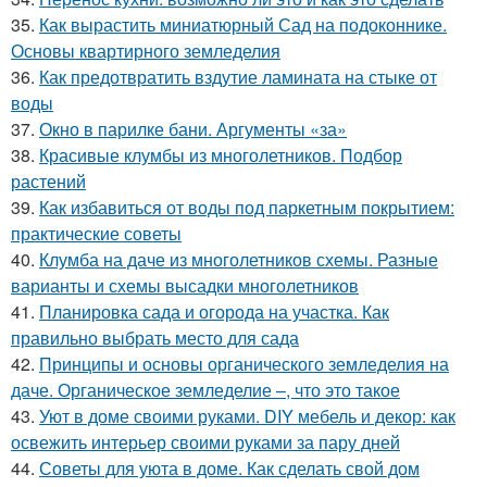
35.
Как вырастить миниатюрный Сад на подоконнике.
Основы квартирного земледелия
36.
Как предотвратить вздутие ламината на стыке от
воды
37.
Окно в парилке бани. Аргументы «за»
38.
Красивые клумбы из многолетников. Подбор
растений
39.
Как избавиться от воды под паркетным покрытием:
практические советы
40.
Клумба на даче из многолетников схемы. Разные
варианты и схемы высадки многолетников
41.
Планировка сада и огорода на участка. Как
правильно выбрать место для сада
42.
Принципы и основы органического земледелия на
даче. Органическое земледелие –, что это такое
43.
Уют в доме своими руками. DIY мебель и декор: как
освежить интерьер своими руками за пару дней
44.
Советы для уюта в доме. Как сделать свой дом