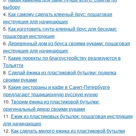
выбору
4.
Как самому сделать клееный брус: пошаговая
инструкция для начинающих
5.
Как изготовить гнуто-клееный брус для беседки:
пошаговая инструкция
6.
Деревянный дом из бруса своими руками: пошаговая
инструкция для начинающих
7.
Какие проекты по благоустройству реализуются в
Тольятти
8.
Сделай ёжика из пластиковой бутылки: поделка
своими руками
9.
Какие рестораны и кафе в Санкт-Петербурге
предлагают традиционную русскую кухню
10.
Творим ёжика из пластиковой бутылки:
оригинальный декор своими руками
11.
Ежик из пластиковых бутылок: пошаговая инструкция
для начинающих
12.
Как сделать милого ежика из пластиковой бутылки