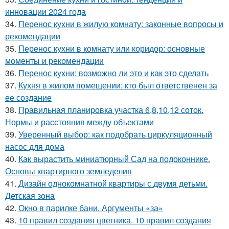
инновации 2024 года
34.
Перенос кухни в жилую комнату: законные вопросы и
рекомендации
35.
Перенос кухни в комнату или коридор: основные
моменты и рекомендации
36.
Перенос кухни: возможно ли это и как это сделать
37.
Кухня в жилом помещении: кто был ответственен за
ее создание
38.
Правильная планировка участка 6,8,10,12 соток.
Нормы и расстояния между объектами
39.
Уверенный выбор: как подобрать циркуляционный
насос для дома
40.
Как вырастить миниатюрный Сад на подоконнике.
Основы квартирного земледелия
41.
Дизайн однокомнатной квартиры с двумя детьми.
Детская зона
42.
Окно в парилке бани. Аргументы «за»
43.
10 правил создания цветника. 10 правил создания