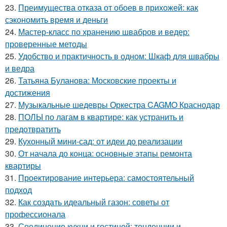
23.
Преимущества отказа от обоев в прихожей: как
сэкономить время и деньги
24.
Мастер-класс по хранению швабров и ведер:
проверенные методы
25.
Удобство и практичность в одном: Шкаф для швабры
и ведра
26.
Татьяна Буланова: Московские проекты и
достижения
27.
Музыкальные шедевры Оркестра CAGMO Краснодар
28.
ПОЛЫ по лагам в квартире: как устранить и
предотвратить
29.
Кухонный мини-сад: от идеи до реализации
30.
От начала до конца: основные этапы ремонта
квартиры
31.
Проектирование интерьера: самостоятельный
подход
32.
Как создать идеальный газон: советы от
профессионала
33.
Соединение кухни и гостиной: тенденции и