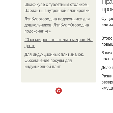
Пра
Шкаф купе с туалетным столиком.
про
Варианты внутренней планировки
Сущес
Лэпбук огород на подоконнике для
или з
дошкольников. Лэпбук «Огород на
подоконнике»
Второ
20 кв метров это сколько метров. На
повыш
фото:
В кач
Для индукционных плит значок.
полно
Обозначение посуды для
индукционной плит
Дело 
Разни
резер
имуще