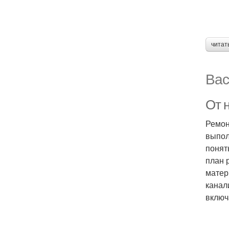
читат
Вас
От 
Ремон
выпол
понят
план 
матер
канал
включ