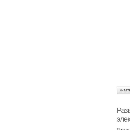
читат
Раз
эле
Разво