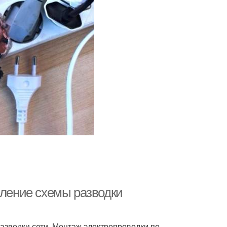
вление схемы разводки
разводки сети. Монтаж электропроводки по