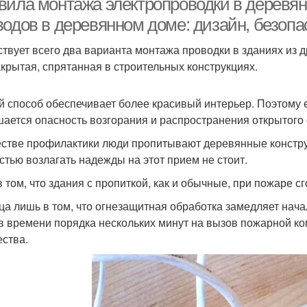
вила монтажа электропроводки в деревян
водов в деревянном доме: дизайн, безоп
твует всего два варианта монтажа проводки в зданиях из д
акрытая, спрятанная в строительных конструкциях.
й способ обеспечивает более красивый интерьер. Поэтому е
ается опасность возгорания и распространения открытого 
естве профилактики люди пропитывают деревянные констр
стью возлагать надежды на этот прием не стоит.
в том, что здания с пропиткой, как и обычные, при пожаре с
ца лишь в том, что огнезащитная обработка замедляет нача
в времени порядка нескольких минут на вызов пожарной к
ства.