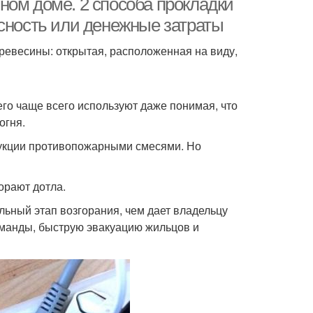
ном доме. 2 способа прокладки
асность или денежные затраты
ревесины: открытая, расположенная на виду,
го чаще всего используют даже понимая, что
огня.
укции противопожарными смесями. Но
горают дотла.
льный этап возгорания, чем дает владельцу
оманды, быструю эвакуацию жильцов и